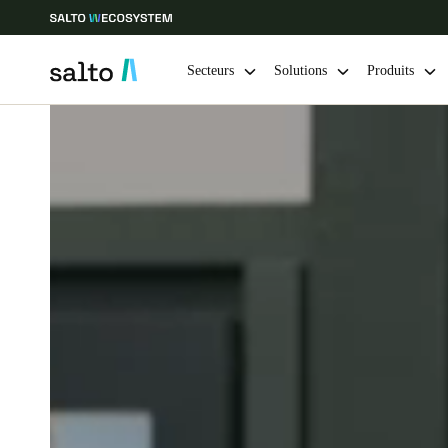
Secteurs
Solutions
Produits
Sélectionnez vos paramètres de localisation et de langue
Europe
North America
Caribbean -
Global
France
|
Français
Germany
Deutsch
Ireland
English