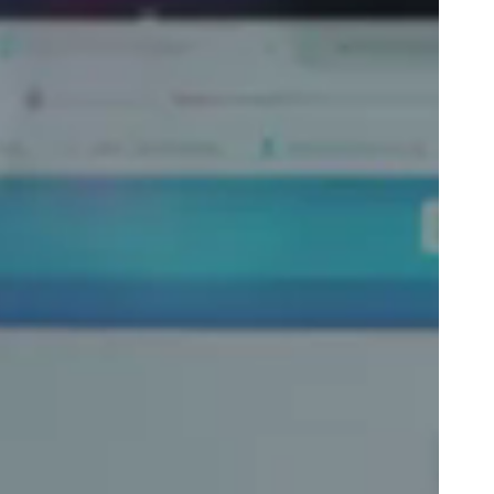
Portugal
Português
Poland
Polski
Sweden
Svenska
English