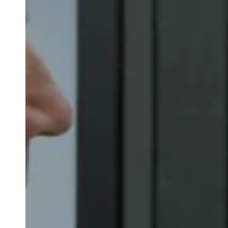
Belgium
Français
Nederlands
English
Italy
Italiano
Czech Republic
Čeština
Norway
Norsk
English
Enregistrer la nouvelle sélection comme choix par défaut