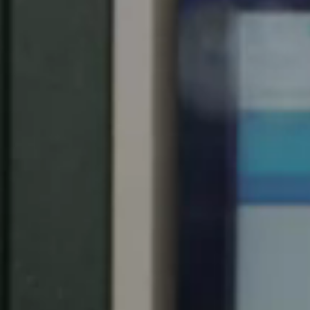
Spain
Español
Russia
Russian
Denmark
Danskere
English
Finland
Finnish
English