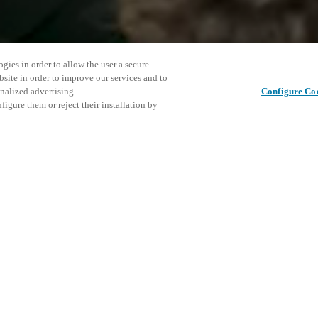
gies in order to allow the user a secure
bsite in order to improve our services and to
nalized advertising.
Configure Co
igure them or reject their installation by
ronment. Instead of isolated
Cet événe
Partager cet article
tal scenarios where access,
encourage
gether for safer, more efficient
événemen
DÉ