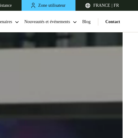
istance
Zone utilisateur
FRANCE | FR
enaires
Nouveautés et événements
Blog
Contact
United Kingdom
English
Netherlands
Nederlands
English