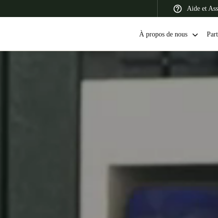
Aide et Ass
À propos de nous
Part
 Latin America
Africa, Middle East, and India
Asia Pacific
Switzerland
Deutsch
Français
Italiano
France
Français