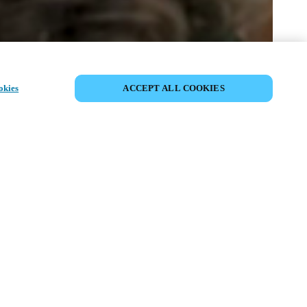
PARTAGER L’ÉVÉNEMENT
okies
ACCEPT ALL COOKIES
ment a déjà eu lieu. Nous vous
ons à découvrir nos prochains
ts.
COUVRIR LES ÉVÉNEMENTS À
VENIR