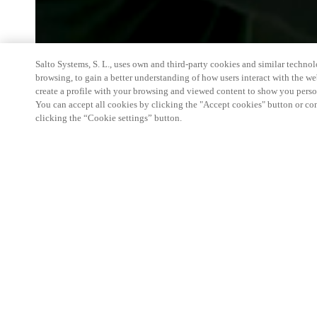
Salto Systems, S. L., uses own and third-party cookies and similar technolo
browsing, to gain a better understanding of how users interact with the we
create a profile with your browsing and viewed content to show you perso
You can accept all cookies by clicking the "Accept cookies" button or conf
clicking the “Cookie settings” button.
Discover the Future of Care at Zorg & ICT
Step into a fully integrated, future-ready care envi
products, experience realistic home care and hospi
lockers, medicine cabinets, and automation work to
care.
Key Highlights