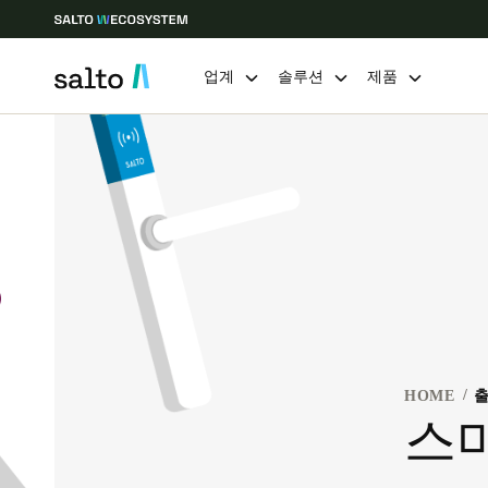
업계
솔루션
제품
Choose your location and language settings
Europe
North America
Caribbean -
Global
Korean
|
Korean
China
HOME
출
中文
스
Hong Kong
English