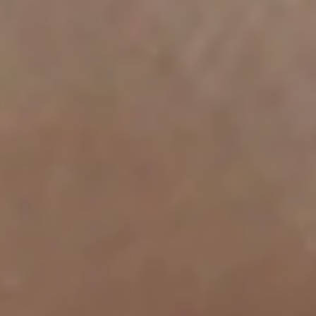
Portugal
Português
Italy
Italiano
Russia
Russian
Poland
Polski
Czech Republic
Čeština
Denmark
Danskere
English