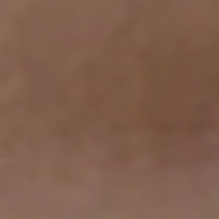
Sweden
Svenska
English
Norway
Norsk
English
Finland
Finnish
English
Lagre nytt valg som standard