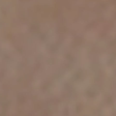
United Kingdom
English
Ireland
English
France
Français
Netherlands
Nederlands
English
Belgium
Français
Nederlands
English
Spain
Español