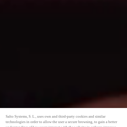
Salto Systems, S. L., uses own and third-party cookies and similar
technologies in order to allow the user a secure browsing, to gain a better