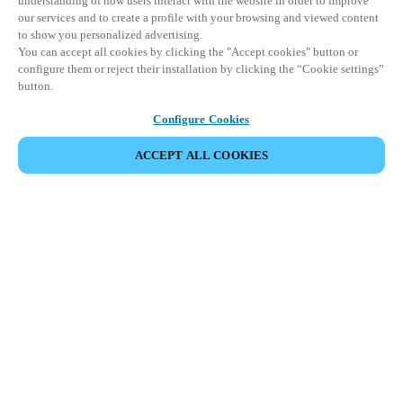
understanding of how users interact with the website in order to improve
our services and to create a profile with your browsing and viewed content
to show you personalized advertising.
You can accept all cookies by clicking the "Accept cookies" button or
configure them or reject their installation by clicking the “Cookie settings”
button.
Configure Cookies
ACCEPT ALL COOKIES
Adgangskontroll med
ansiktsgjenkjenning
Sikre sømløs og sikker adgang med banebrytende
ansiktsgjenkjenningsteknologi.
Gi brukere adgang ved å bruke kun ansiktet som adgangsmedie,
og eliminer behovet for fysiske nøkler, nøkkelkort eller