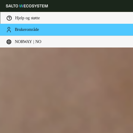
Hjelp og støtte
Brukerområde
Velg sted og språkinnstillinger
NORWAY | NO
Europe
North America
Caribbean - Lati
Global
Norway
|
Norsk
Germany
Deutsch
Switzerland
Deutsch
Français
Italiano