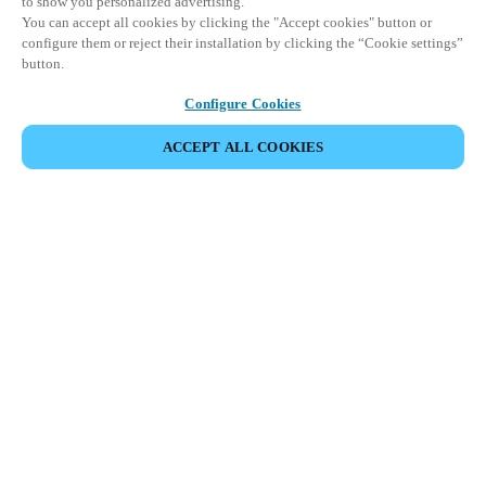
to show you personalized advertising.
You can accept all cookies by clicking the "Accept cookies" button or
configure them or reject their installation by clicking the “Cookie settings”
button.
Configure Cookies
ACCEPT ALL COOKIES
Partner Area
Juridische informatie
Beveiliging
Werken bij Salto
Ethische kanalen