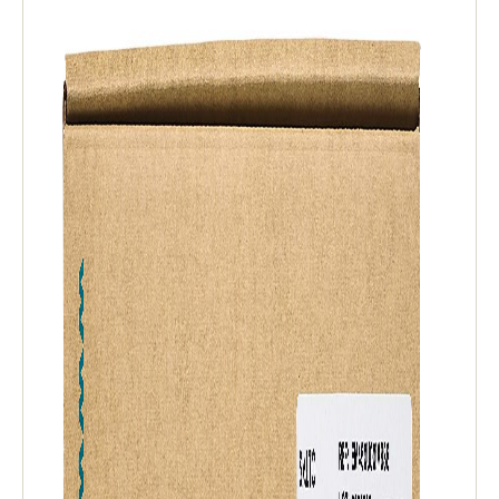
Sweden
Svenska
English
Norway
Norsk
English
Finland
Finnish
English
Sla nieuwe selectie op als standaard