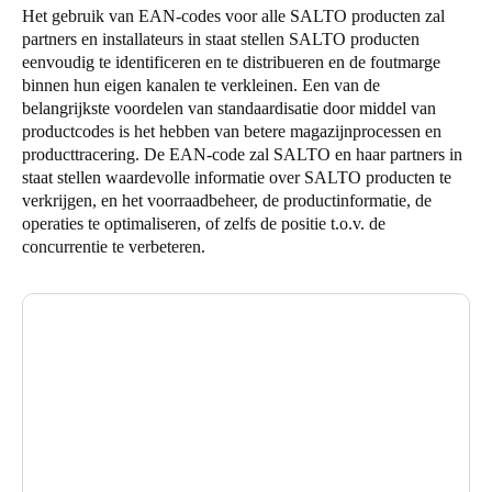
Het gebruik van EAN-codes voor alle SALTO producten zal
Portugal
partners en installateurs in staat stellen SALTO producten
Português
eenvoudig te identificeren en te distribueren en de foutmarge
binnen hun eigen kanalen te verkleinen. Een van de
belangrijkste voordelen van standaardisatie door middel van
Italy
productcodes is het hebben van betere magazijnprocessen en
Italiano
producttracering. De EAN-code zal SALTO en haar partners in
staat stellen waardevolle informatie over SALTO producten te
Russia
verkrijgen, en het voorraadbeheer, de productinformatie, de
Russian
operaties te optimaliseren, of zelfs de positie t.o.v. de
concurrentie te verbeteren.
Poland
Polski
Czech Republic
Čeština
Denmark
Danskere
English