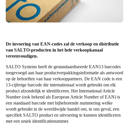
United Kingdom
English
Ireland
English
De invoering van EAN-codes zal de verkoop en distributie
France
van SALTO-producten in het hele verkoopkanaal
vereenvoudigen.
Français
SALTO Systems heeft de gestandaardiseerde EAN13 barcodes
Netherlands
toegevoegd aan haar productverpakkingsinformatie als antwoord
op de behoeften van haar verkooppartners. De EAN code is een
Nederlands
English
13-cijferige barcode die internationaal wordt gebruikt om elk
product afzondelijk te identificeren. Het International Article
Belgium
Number (ook bekend als European Article Number of EAN) is
Français
Nederlands
English
een standaard barcode met bijbehorende nummering welke
wordt gebruikt in de wereldwijde handel om, in ons geval, een
Spain
specifiek SALTO product en uitvoering te kunnen identificeren
met een uniek identificatienummer.
Español