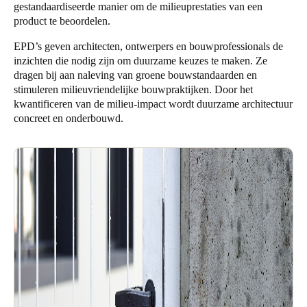
gestandaardiseerde manier om de milieuprestaties van een
Portugal
product te beoordelen.
Português
EPD’s geven architecten, ontwerpers en bouwprofessionals de
inzichten die nodig zijn om duurzame keuzes te maken. Ze
Italy
dragen bij aan naleving van groene bouwstandaarden en
Italiano
stimuleren milieuvriendelijke bouwpraktijken. Door het
kwantificeren van de milieu-impact wordt duurzame architectuur
concreet en onderbouwd.
Russia
Russian
Poland
Polski
Czech Republic
Čeština
Denmark
Danskere
English