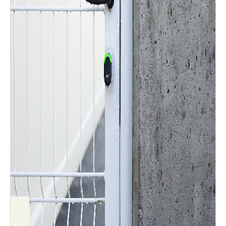
Sweden
Svenska
English
Norway
Norsk
English
Finland
Finnish
English
Sla nieuwe selectie op als standaard