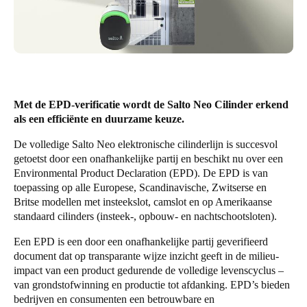
United Kingdom
English
Ireland
English
Met de EPD-verificatie wordt de Salto Neo Cilinder erkend
France
als een efficiënte en duurzame keuze.
Français
De volledige
Salto Neo
elektronische cilinderlijn is succesvol
getoetst door een onafhankelijke partij en beschikt nu over een
Netherlands
Environmental Product Declaration (EPD)
. De EPD is van
toepassing op alle Europese, Scandinavische, Zwitserse en
Nederlands
English
Britse modellen met insteekslot, camslot en op Amerikaanse
standaard cilinders (insteek-, opbouw- en nachtschootsloten).
Belgium
Français
Nederlands
English
Een EPD is een door een onafhankelijke partij geverifieerd
document dat op transparante wijze inzicht geeft in de milieu-
impact van een product gedurende de volledige levenscyclus –
Spain
van grondstofwinning en productie tot afdanking. EPD’s bieden
Español
bedrijven en consumenten een betrouwbare en