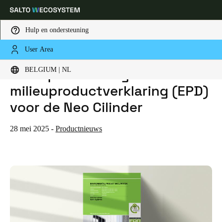
Hulp en ondersteuning
User Area
HOME
NIEUWS
SALTO PUBLICEERT GEVERIFIEERDE MILIEUPRODUCTVERKLARING (EPD) VOOR DE NEO CILINDER
Kies uw locatie- en taalinstellingen
Salto publiceert geverifieerde
BELGIUM | NL
milieuproductverklaring (EPD)
Europe
North America
Caribbean - Lati
Global
voor de Neo Cilinder
Belgium
|
Nederlands
28 mei 2025
-
Productnieuws
Germany
Deutsch
Switzerland
Deutsch
Français
Italiano