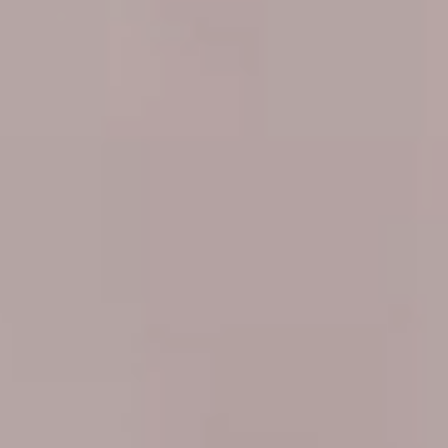
Sweden
Svenska
English
Norway
Norsk
English
Finland
Finnish
English
Sla nieuwe selectie op als standaard