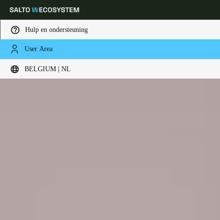
Hulp en ondersteuning
User Area
Kies uw locatie- en taalinstellingen
BELGIUM | NL
Europe
North America
Caribbean - Lati
Global
Belgium
|
Nederlands
Germany
Deutsch
Switzerland
Deutsch
Français
Italiano