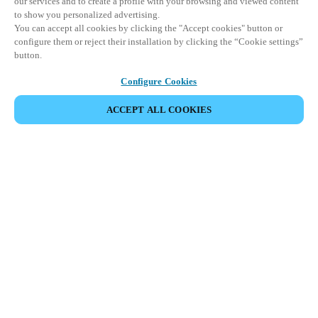
our services and to create a profile with your browsing and viewed content
to show you personalized advertising.
You can accept all cookies by clicking the "Accept cookies" button or
configure them or reject their installation by clicking the “Cookie settings”
button.
Configure Cookies
ACCEPT ALL COOKIES
Maak toegang slim en eenvoudig met Salto Space, de
geïntegreerde toegangscontrole die beveiliging en beheer van
gebouwen vernieuwt door keyless gemak en digitalisering
mogelijk te maken.
Beheer gebouwen efficiënter met een vooruitstrevend data-on-
card sluitsysteem dat nauwelijks afhankelijk is van netwerken.
Ervaar schaalbare beveiliging, flexibele integraties en een breed
scala aan functies.