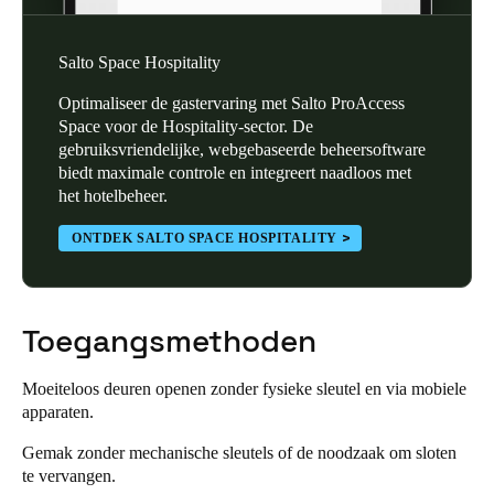
Sweden
Svenska
English
Salto Space Hospitality
Optimaliseer de gastervaring met Salto ProAccess
Norway
Space voor de Hospitality-sector. De
Norsk
English
gebruiksvriendelijke, webgebaseerde beheersoftware
biedt maximale controle en integreert naadloos met
Finland
het hotelbeheer.
Finnish
English
ONTDEK SALTO SPACE HOSPITALITY
Sla nieuwe selectie op als standaard
Toegangsmethoden
Moeiteloos deuren openen zonder fysieke sleutel en via mobiele
apparaten.
Gemak zonder mechanische sleutels of de noodzaak om sloten
te vervangen.