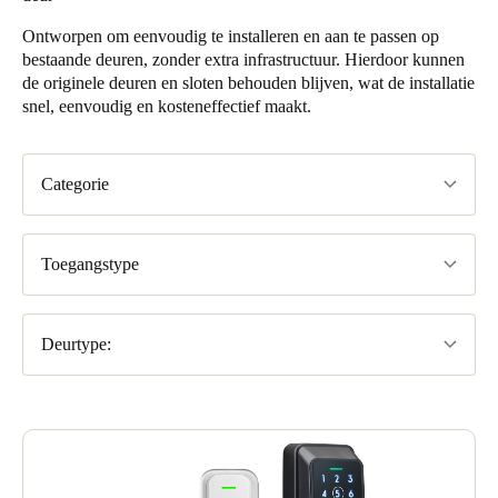
gezichtsherkenning, waarmee de mogelijkheden van het systeem
Ontworpen om eenvoudig te installeren en aan te passen op
worden uitgebreid.
bestaande deuren, zonder extra infrastructuur. Hierdoor kunnen
de originele deuren en sloten behouden blijven, wat de installatie
snel, eenvoudig en kosteneffectief maakt.
Categorie
Toegangstype
Deurtype: