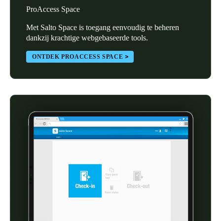
ProAccess Space
Portugal
Português
Met Salto Space is toegang eenvoudig te beheren
dankzij krachtige webgebaseerde tools.
Italy
ONTDEK PROACCESS SPACE
Italiano
Russia
Russian
Poland
Polski
Czech Republic
Čeština
Denmark
Danskere
English