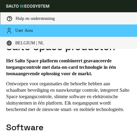
Hulp en ondersteuning
User Area
HOME
TECHNOLOGIEPLATFORMEN
SALTO SPACE
SALTO SPACE PRODUCTEN
Kies uw locatie- en taalinstellingen
BELGIUM | NL
Salto Space producten
Europe
North America
Caribbean - Lati
Global
Het Salto Space platform combineert geavanceerde
toegangscontrole met data-on-card technologie in één
toonaangevende oplossing voor de markt.
Belgium
|
Nederlands
Ontworpen voor organisaties die behoefte hebben aan
schaalbare beveiliging en nauwkeurige controle, integreert Salto
Space toegangscontrole, slimme software en elektronische
Germany
sluitsystemen in één platform. Elk toegangspunt wordt
Deutsch
beschermd met de nieuwste smart- en mobiele technologieën.
Switzerland
Software
Deutsch
Français
Italiano