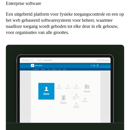
Enterprise software
United Kingdom
English
Een uitgebreid platform voor fysieke toegangscontrole en een op
het web gebaseerd softwaresysteem voor beheer, waarmee
naadloze toegang wordt geboden tot elke deur in elk gebouw,
Ireland
voor organisaties van alle groottes.
English
France
Français
Netherlands
Nederlands
English
Belgium
Français
Nederlands
English
Spain
Español