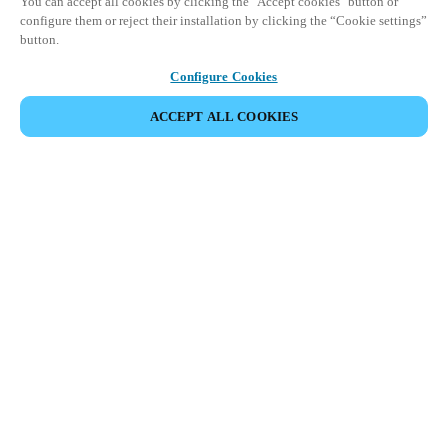
You can accept all cookies by clicking the "Accept cookies" button or
configure them or reject their installation by clicking the “Cookie settings”
button.
Configure Cookies
ACCEPT ALL COOKIES
Partner Area
Juridische informatie
Beveiliging
Werken bij Salto
Ethische kanalen
Veranderen van regio:
BELGIUM
|
NL
EN
FR