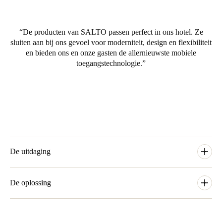
United Kingdom
English
De producten van SALTO passen perfect in ons hotel. Ze
sluiten aan bij ons gevoel voor moderniteit, design en flexibiliteit
Ireland
en bieden ons en onze gasten de allernieuwste mobiele
English
toegangstechnologie.
France
Français
Netherlands
Nederlands
English
De uitdaging
Belgium
Toen ZOKU besloot om hun eerste hotel in Amsterdam te
Français
Nederlands
English
openen, zijn ze op zoek gegaan naar een oplossing voor
De oplossing
toegangscontrole, die voldoet aan de behoeften en wensen van
Spain
hun gasten. Omdat ze verschillende soorten ruimtes hebben,
ProAccess SPACE bevat functionaliteiten zoals Digital Keys
Español
voor verschillende doeleinden, zoals privé vergaderruimten,
(BLE), mogelijkheid voor inchecken van groepen, realtime