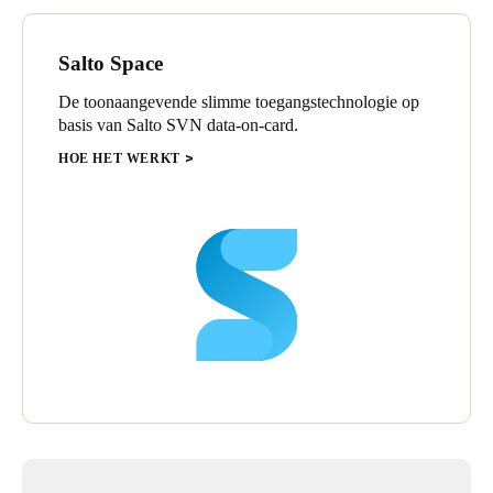
Sweden
Svenska
English
Salto Space
De toonaangevende slimme toegangstechnologie op
Norway
basis van Salto SVN data-on-card.
Norsk
English
HOE HET WERKT
Finland
Finnish
English
Sla nieuwe selectie op als standaard