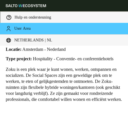
Hulp en ondersteuning
User Area
HOME
SECTOREN
BUSINESS CASES
ZOKU HOTEL
Zoku Hotel
Kies uw locatie- en taalinstellingen
NETHERLANDS | NL
Locatie:
Amsterdam - Nederland
Europe
North America
Caribbean - Lati
Global
Type project:
Hospitality - Conventie- en conferentiehotels
Zoku is een plek waar je kunt wonen, werken, ontspannen en
Netherlands
|
Nederlands
socializen. De Social Spaces zijn een geweldige plek om te
werken, te eten of gelijkgestemden te ontmoeten. De Zoku-
ruimten zijn flexibele hybride woningen/kantoren (ook geschikt
Germany
voor langdurig verblijf). Ze zijn gemaakt voor rondreizende
Deutsch
professionals, die comfortabel willen wonen en efficiënt werken.
Switzerland
Deutsch
Français
Italiano