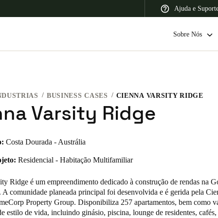
Ajuda e Suport
Sobre Nós
NDUSTRIAS
BUSINESS CASES
CIENNA VARSITY RIDGE
 Latin America
Africa, Middle East, and India
Asia Pacific
nna Varsity Ridge
o:
Costa Dourada - Austrália
jeto:
Residencial - Habitação Multifamiliar
Switzerland
Deutsch
Français
Italiano
ity Ridge é um empreendimento dedicado à construção de rendas na G
 A comunidade planeada principal foi desenvolvida e é gerida pela Cie
France
meCorp Property Group. Disponibiliza 257 apartamentos, bem como vá
de estilo de vida, incluindo ginásio, piscina, lounge de residentes, cafés,
Français