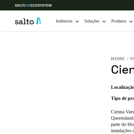
Indústrias
Soluções
Produtos
Escolha a sua localização e definições de idioma
HOME
I
Europe
North America
Caribbean -
Global
Cie
Portugal
|
Português
Localizaçã
Tipo de pro
Germany
Deutsch
Cienna Vars
Queensland.
Ireland
parte do Ho
instalações 
English