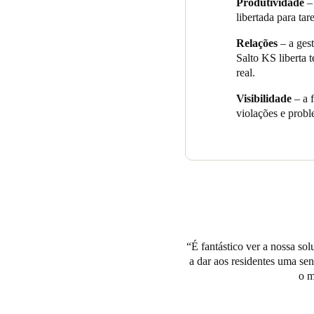
Produtividade
– 
libertada para tar
Relações
– a ges
Salto KS liberta 
real.
Visibilidade
– a f
violações e prob
É fantástico ver a nossa so
a dar aos residentes uma se
o m