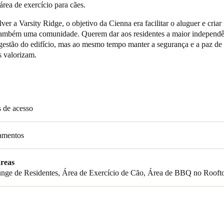
área de exercício para cães.
Spain
er a Varsity Ridge, o objetivo da Cienna era facilitar o aluguer e criar
também uma comunidade. Querem dar aos residentes a maior independê
Español
 gestão do edifício, mas ao mesmo tempo manter a segurança e a paz de 
s valorizam.
Russia
Russian
Denmark
 de acesso
Danskere
English
Finland
amentos
Finnish
English
reas
unge de Residentes, Área de Exercício de Cão, Área de BBQ no Rooft