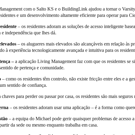
r, por exemplo, a área de churrasco ou o lounge dos residentes, e os seu
anagement com o Salto KS e o BuildingLink ajudou a tornar o Varsit
ra o Salto KS, que lhes dá acesso exclusivo no momento reservado.
residentes e um desenvolvimento altamente eficiente para operar para C
ado”,
explica Michael.
“Quando o seu arrendamento é aprovado, os seu
residente
– os residentes adoram as soluções de acesso inteligente bas
to KS. Depois de terem sido autorizados para as áreas a que têm permi
 e independência que lhes dá.
quipa de gestão do edifício para aprovação. O residente tem autonomia
do
.”
elevados
– os alugueres mais elevados são alcançáveis em relação às p
do à experiência tecnologicamente avançada e intuitiva para os resident
vida dos residentes, como é um sonho para a Cienna operar. Uma vez qu
a a partir de qualquer lugar – no local ou fora dele. Conta a história d
tença –
a aplicação Living Management faz com que os residentes se s
ando percebeu que tinha deixado não só o seu porta-chaves inteligente,
entido de pertença e comunidade.
plesmente pediu a outro residente que ligasse para a equipe de Livi
que foi para mim, eu consegui abrir o apartamento dela remotamente, d
ão
– como os residentes têm controlo, não existe fricção entre eles e a ges
te e não tínhamos o custo ou o incómodo de chamar os artesãos.”
um sentido de confiança.
 visibilidade de quem está a aceder ou a tentar aceder a que áreas, atr
 chaves para perder ou passar por casa, os residentes são mais seguros 
 KS.
“Isto permite-nos planear recursos e informa-nos sobre quaisquer 
chael.
derna
– os residentes adoram usar uma aplicação – é a forma como que
estão
– a equipa do Michael pode gerir quaisquer problemas de acesso a 
a partir da sede ou mesmo enquanto trabalha em casa.