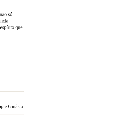
Portugal
 não só
ncia
Português
espírito que
Poland
Polski
Sweden
Svenska
English
op e Ginásio