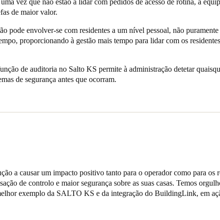
uma vez que não estão a lidar com pedidos de acesso de rotina, a equi
efas de maior valor.
tão pode envolver-se com residentes a um nível pessoal, não puramente
tempo, proporcionando à gestão mais tempo para lidar com os residente
unção de auditoria no Salto KS permite à administração detetar quaisqu
lemas de segurança antes que ocorram.
lução a causar um impacto positivo tanto para o operador como para o
nsação de controlo e maior segurança sobre as suas casas. Temos orgu
elhor exemplo da SALTO KS e da integração do BuildingLink, em aç