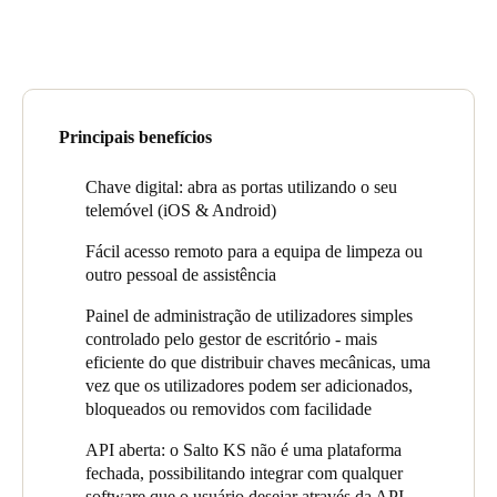
United Kingdom
English
Ireland
English
Principais benefícios
Chave digital: abra as portas utilizando o seu
France
telemóvel (iOS & Android)
Français
Fácil acesso remoto para a equipa de limpeza ou
Netherlands
outro pessoal de assistência
Nederlands
English
Painel de administração de utilizadores simples
controlado pelo gestor de escritório - mais
Belgium
eficiente do que distribuir chaves mecânicas, uma
vez que os utilizadores podem ser adicionados,
Français
Nederlands
English
bloqueados ou removidos com facilidade
Spain
API aberta: o Salto KS não é uma plataforma
Español
fechada, possibilitando integrar com qualquer
software que o usuário desejar através da API