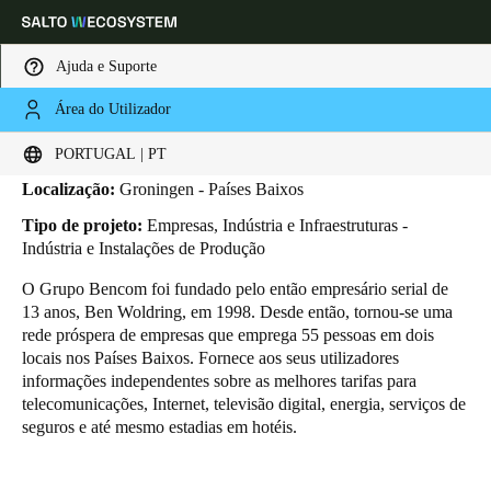
Ajuda e Suporte
Área do Utilizador
HOME
INDUSTRIAS
BUSINESS CASES
GRUPO BENCOM
Grupo Bencom
Escolha a sua localização e definições de idioma
PORTUGAL | PT
Localização:
Groningen - Países Baixos
Europe
North America
Caribbean - Lati
Global
Tipo de projeto:
Empresas, Indústria e Infraestruturas -
Indústria e Instalações de Produção
Portugal
|
Português
O Grupo Bencom foi fundado pelo então empresário serial de
13 anos, Ben Woldring, em 1998. Desde então, tornou-se uma
rede próspera de empresas que emprega 55 pessoas em dois
Germany
locais nos Países Baixos. Fornece aos seus utilizadores
Deutsch
informações independentes sobre as melhores tarifas para
telecomunicações, Internet, televisão digital, energia, serviços de
seguros e até mesmo estadias em hotéis.
Switzerland
Deutsch
Français
Italiano