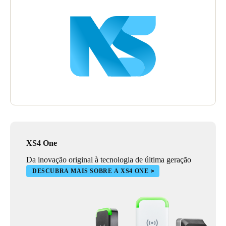
Sweden
Svenska
English
Norway
Norsk
English
Finland
Finnish
English
Guardar nova seleção como predefinição
XS4 One
Da inovação original à tecnologia de última geração
DESCUBRA MAIS SOBRE A XS4 ONE