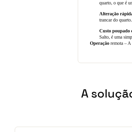
quarto, o que é u
Alteração rápid
trancar do quart
Custo poupado 
Salto, é uma sim
Operação
remota – A 
A soluçã