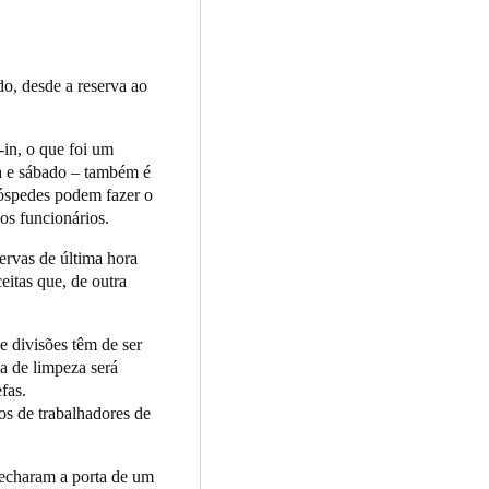
eserva de quartos que se
ung Street Hotel foi a
o, desde a reserva ao
izes por liderar o caminho.
 controlo de acesso baseado
-in, o que foi um
blemas de ponta a ponta; os
a e sábado – também é
com e Whatif.com) e o
óspedes podem fazer o
ção que contém o PIN e pode
os funcionários.
ervas de última hora
ples e as integrações
itas que, de outra
ra a minha equipa. Posso
alojamentos bem geridos aos
ue divisões têm de ser
pa de limpeza será
fas.
os de trabalhadores de
fecharam a porta de um