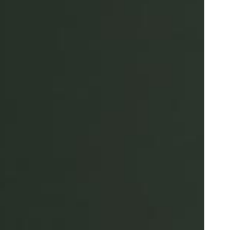
Portugal
Português
Poland
Polski
Sweden
Svenska
English