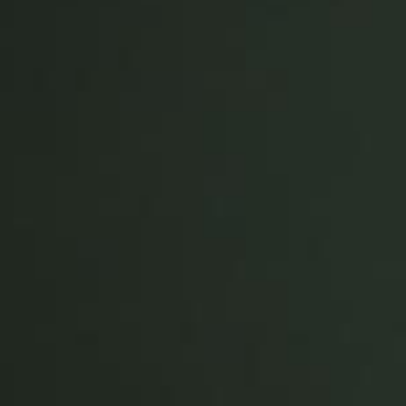
Spain
Español
Russia
Russian
Denmark
Danskere
English
Finland
Finnish
English