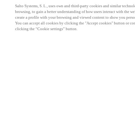
Salto Systems, S. L., uses own and third-party cookies and similar technolo
browsing, to gain a better understanding of how users interact with the we
create a profile with your browsing and viewed content to show you perso
You can accept all cookies by clicking the "Accept cookies" button or conf
clicking the “Cookie settings” button.
HOME
P
Alcance
seguro 
Os Porta-Cha
ideal para a
suportar uso
económicas