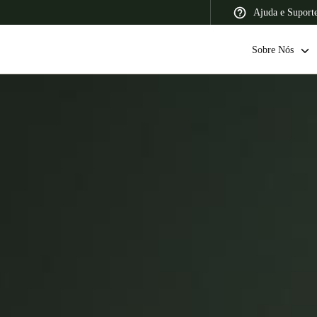
Ajuda e Suport
Sobre Nós
 Latin America
Africa, Middle East, and India
Asia Pacific
Switzerland
Deutsch
Français
Italiano
France
Français