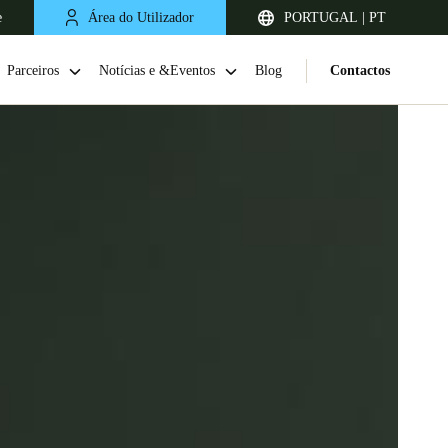
e
Área do Utilizador
PORTUGAL | PT
Parceiros
Notícias e &Eventos
Blog
Contactos
United Kingdom
English
Netherlands
Nederlands
English