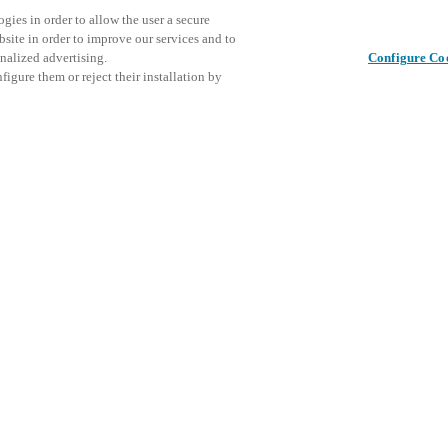
gies in order to allow the user a secure
bsite in order to improve our services and to
nalized advertising.
Configure Co
igure them or reject their installation by
RODUTOS
CREDENTIALS
PORTA-CHAVES
 um acesso inteligente, sem chave e contactle
– mesmo em ambientes exigentes.
ves da Salto oferecem uma solução de acesso contactless flexível e fáci
plicações comerciais e industriais. Projetados com uma estrutura durável
 intensivo e ambientes exigentes, estas soluções são seguras, convenien
.