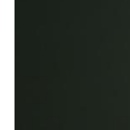
Belgium
Français
Nederlands
English
Italy
Italiano
Czech Republic
Čeština
Norway
Norsk
English
Guardar nova seleção como predefinição