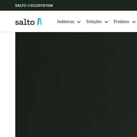
Indústrias
Soluções
Produtos
Escolha a sua localização e definições de idioma
Europe
North America
Caribbean -
Global
Portugal
|
Português
Germany
Deutsch
Ireland
English