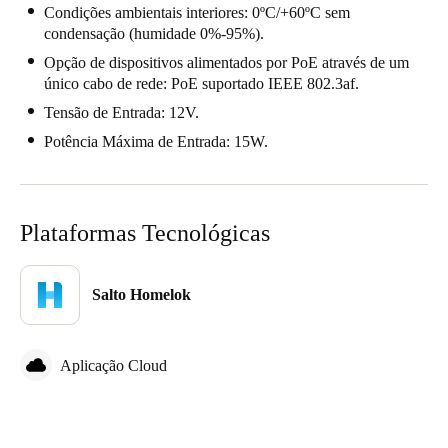
Condições ambientais interiores: 0ºC/+60ºC sem
Portugal
condensação (humidade 0%-95%).
Português
Opção de dispositivos alimentados por PoE através de um
único cabo de rede: PoE suportado IEEE 802.3af.
Italy
Tensão de Entrada: 12V.
Italiano
Potência Máxima de Entrada: 15W.
Russia
Russian
Plataformas Tecnológicas
Poland
Polski
Salto Homelok
Czech Republic
Čeština
Aplicação Cloud
Denmark
Danskere
English