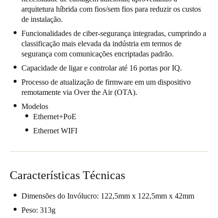
arquitetura híbrida com fios/sem fios para reduzir os custos
United Kingdom
de instalação.
English
Funcionalidades de ciber-segurança integradas, cumprindo a
classificação mais elevada da indústria em termos de
Ireland
segurança com comunicações encriptadas padrão.
English
Capacidade de ligar e controlar até 16 portas por IQ.
Processo de atualização de firmware em um dispositivo
France
remotamente via Over the Air (OTA).
Français
Modelos
Ethernet+PoE
Netherlands
Ethernet WIFI
Nederlands
English
Belgium
Français
Nederlands
English
Características Técnicas
Spain
Dimensões do Invólucro: 122,5mm x 122,5mm x 42mm
Español
Peso: 313g