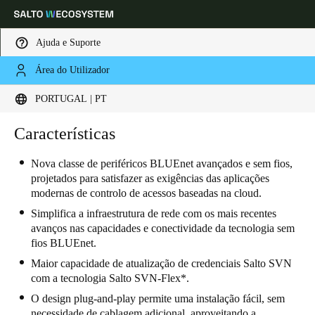
Ajuda e Suporte
Área do Utilizador
Escolha a sua localização e definições de idioma
PORTUGAL | PT
Europe
North America
Caribbean - Lati
Características
Global
Nova classe de periféricos BLUEnet avançados e sem fios,
projetados para satisfazer as exigências das aplicações
Portugal
|
Português
modernas de controlo de acessos baseadas na cloud.
Simplifica a infraestrutura de rede com os mais recentes
Germany
avanços nas capacidades e conectividade da tecnologia sem
fios BLUEnet.
Deutsch
Maior capacidade de atualização de credenciais Salto SVN
Switzerland
com a tecnologia Salto SVN-Flex*.
Deutsch
Français
Italiano
O design plug-and-play permite uma instalação fácil, sem
necessidade de cablagem adicional, aproveitando a