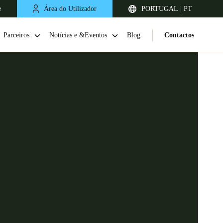
e
Área do Utilizador
PORTUGAL | PT
Parceiros
Notícias e &Eventos
Blog
Contactos
United Kingdom
English
Netherlands
Nederlands
English