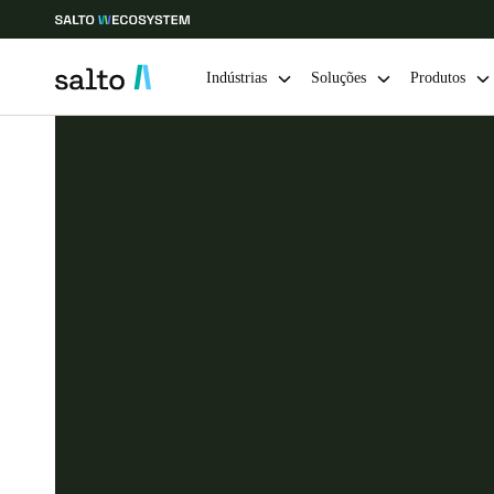
Indústrias
Soluções
Produtos
Escolha a sua localização e definições de idioma
Europe
North America
Caribbean -
Global
Portugal
|
Português
Germany
Deutsch
Ireland
English