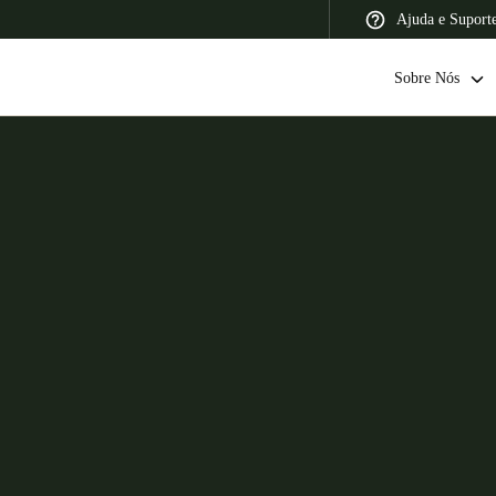
Ajuda e Suport
Sobre Nós
 Latin America
Africa, Middle East, and India
Asia Pacific
Switzerland
Deutsch
Français
Italiano
France
Français