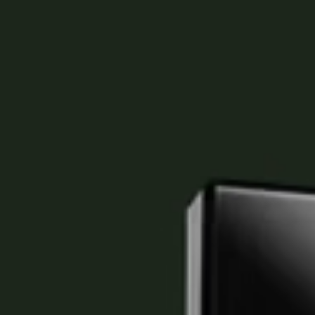
Spain
Español
Russia
Russian
Denmark
Danskere
English
Finland
Finnish
English