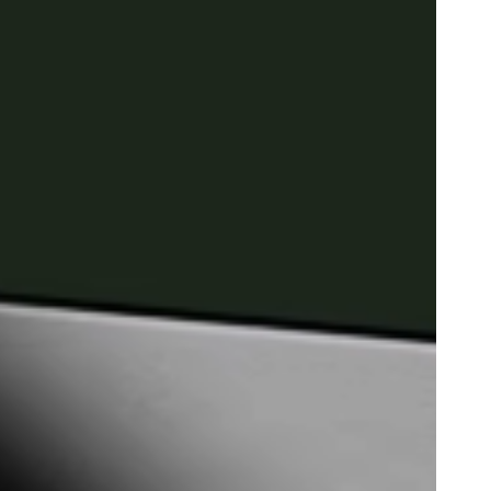
Portugal
Português
Poland
Polski
Sweden
Svenska
English