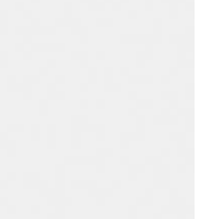
Portugal
Português
Poland
Polski
Sweden
Svenska
English