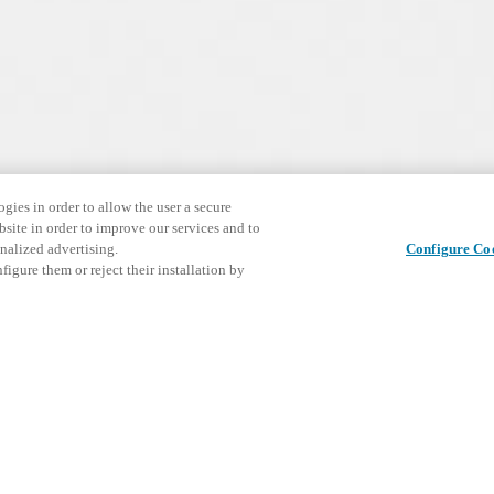
gies in order to allow the user a secure
bsite in order to improve our services and to
nalized advertising.
Configure Co
igure them or reject their installation by
alize a sua fechadura
Caixa de fechadura mecânica DIN.