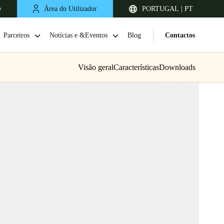
e
Área do Utilizador
PORTUGAL | PT
Parceiros
Notícias e &Eventos
Blog
Contactos
Visão geral
Características
Downloads
United Kingdom
English
Netherlands
Nederlands
English