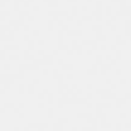
Spain
Español
Russia
Russian
Denmark
Danskere
English
Finland
Finnish
English