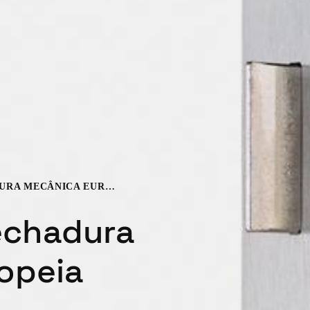
XS4 LE7W - FECHADURA MECÂNICA EUROPEIA
echadura
opeia