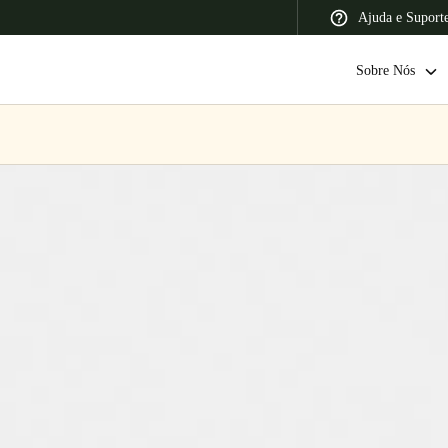
Ajuda e Suport
Sobre Nós
 Latin America
Africa, Middle East, and India
Asia Pacific
Switzerland
Deutsch
Français
Italiano
France
Français