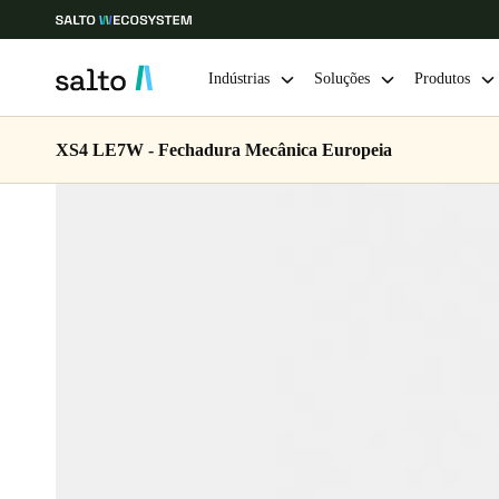
Indústrias
Soluções
Produtos
XS4 LE7W - Fechadura Mecânica Europeia
Escolha a sua localização e definições de idioma
Europe
North America
Caribbean -
Global
Portugal
|
Português
Germany
Deutsch
Ireland
English