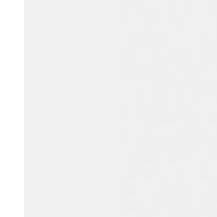
Belgium
Français
Nederlands
English
Italy
Italiano
Czech Republic
Čeština
Norway
Norsk
English
Guardar nova seleção como predefinição