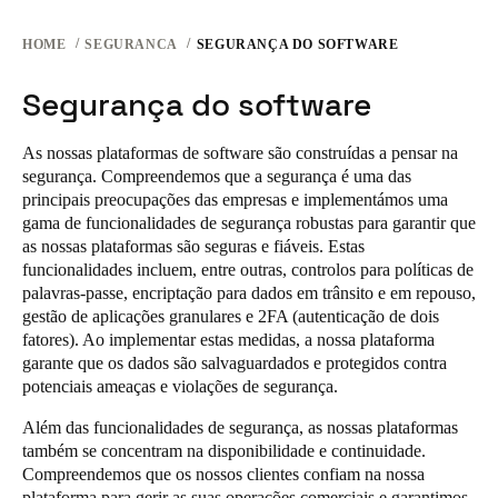
United Kingdom
HOME
SEGURANCA
SEGURANÇA DO SOFTWARE
English
Segurança do software
Ireland
English
As nossas plataformas de software são construídas a pensar na
segurança. Compreendemos que a segurança é uma das
France
principais preocupações das empresas e implementámos uma
Français
gama de funcionalidades de segurança robustas para garantir que
as nossas plataformas são seguras e fiáveis. Estas
funcionalidades incluem, entre outras, controlos para políticas de
Netherlands
palavras-passe, encriptação para dados em trânsito e em repouso,
Nederlands
English
gestão de aplicações granulares e 2FA (autenticação de dois
fatores). Ao implementar estas medidas, a nossa plataforma
Belgium
garante que os dados são salvaguardados e protegidos contra
potenciais ameaças e violações de segurança.
Français
Nederlands
English
Além das funcionalidades de segurança, as nossas plataformas
Spain
também se concentram na disponibilidade e continuidade.
Español
Compreendemos que os nossos clientes confiam na nossa
plataforma para gerir as suas operações comerciais e garantimos