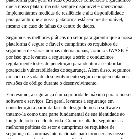
que a nossa plataforma está sempre disponível e operacional.
Portugal
Implementámos medidas de resiliência e alta disponibilidade
Português
para garantir que a nossa plataforma está sempre disponível,
mesmo em caso de falhas do centro de dados.
Italy
Seguimos as melhores práticas do setor para garantir que a nossa
Italiano
plataforma é segura e fiável e cumprimos os requisitos de
segurança de várias normas internacionais, como o OWASP. É
Russia
por isso que levamos a segurança a sério e conduzimos
Russian
regularmente testes de penetração para identificar e abordar
potenciais vulnerabilidades de segurança. Além disso, seguimos
um ciclo de vida de desenvolvimento seguro e implementamos
Poland
revisões de código durante o desenvolvimento.
Polski
Em resumo, a segurança é uma prioridade máxima para o nosso
Czech Republic
software e serviços. Em geral, levamos a segurança em
consideração a partir da fase de design do nosso software e
Čeština
tratamo-la como uma parte fundamental de sua identidade ao
longo de todo o ciclo de vida. Como resultado, seguimos as
Denmark
melhores práticas do setor e cumprimos os requisitos de
Danskere
English
segurança das normas internacionais para fornecer aos nossos