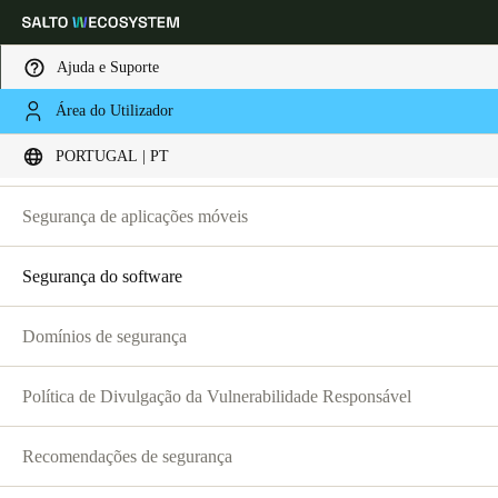
Ajuda e Suporte
Segurança
Área do Utilizador
Escolha a sua localização e definições de idioma
Segurança de hardware
PORTUGAL | PT
Europe
North America
Caribbean - Lati
Global
Segurança de aplicações móveis
Segurança do software
Portugal
|
Português
Domínios de segurança
Germany
Deutsch
Política de Divulgação da Vulnerabilidade Responsável
Switzerland
Recomendações de segurança
Deutsch
Français
Italiano