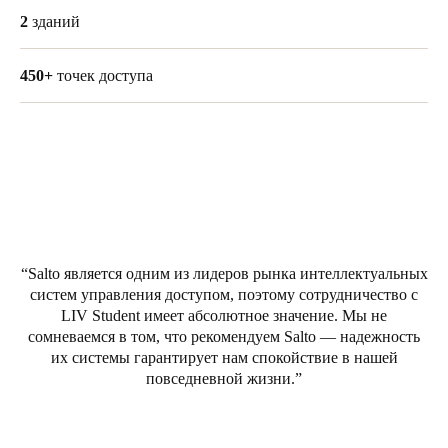
2
зданий
Portugal
Português
450+
точек доступа
Italy
Italiano
Russia
Russian
Poland
Salto является одним из лидеров рынка интеллектуальных
Polski
систем управления доступом, поэтому сотрудничество с
LIV Student имеет абсолютное значение. Мы не
Czech Republic
сомневаемся в том, что рекомендуем Salto — надежность
Čeština
их системы гарантирует нам спокойствие в нашей
повседневной жизни.
Denmark
Danskere
English