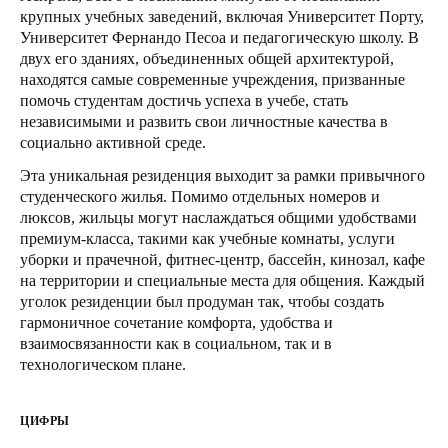
крупных учебных заведений, включая Университет Порту,
United Kingdom
Университет Фернандо Песоа и педагогическую школу. В
English
двух его зданиях, объединенных общей архитектурой,
находятся самые современные учреждения, призванные
Ireland
помочь студентам достичь успеха в учебе, стать
независимыми и развить свои личностные качества в
English
социально активной среде.
France
Эта уникальная резиденция выходит за рамки привычного
студенческого жилья. Помимо отдельных номеров и
Français
люксов, жильцы могут наслаждаться общими удобствами
премиум-класса, такими как учебные комнаты, услуги
Netherlands
уборки и прачечной, фитнес-центр, бассейн, кинозал, кафе
Nederlands
English
на территории и специальные места для общения. Каждый
уголок резиденции был продуман так, чтобы создать
Belgium
гармоничное сочетание комфорта, удобства и
взаимосвязанности как в социальном, так и в
Français
Nederlands
English
технологическом плане.
Spain
ЦИФРЫ
Español