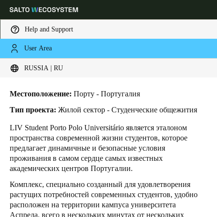
Help and Support
User Area
HOME
INDUSTRIES
BUSINESS CASES
LIV STUDENT PORTO
Выберите свое местоположение и языковые настройки
LIV Student Porto
RUSSIA | RU
Europe
North America
Caribbean - Lati
Global
Местоположение:
Порту - Португалия
Тип проекта:
Жилой сектор - Студенческие общежития
Russia
|
Russian
LIV Student Porto Polo Universitário является эталоном
пространства современной жизни студентов, которое
предлагает динамичные и безопасные условия
Germany
проживания в самом сердце самых известных
Deutsch
академических центров Португалии.
Комплекс, специально созданный для удовлетворения
Switzerland
растущих потребностей современных студентов, удобно
Deutsch
Français
Italiano
расположен на территории кампуса университета
Аспрела, всего в нескольких минутах от нескольких