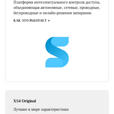
от пребывания студентов. LIV Student, выбрав Salto,
Платформа интеллектуального контроля доступа,
создала пространство, в котором технологии и дизайн
объединяющая автономные, сетевые, проводные,
гармонично сочетаются, создавая атмосферу комфорта,
беспроводные и онлайн-решения запирания.
безопасности и простоты использования. Это новое слово
КАК ЭТО РАБОТАЕТ
в области размещения студентов в Португалии.
XS4 Original
Лучшие в мире характеристики