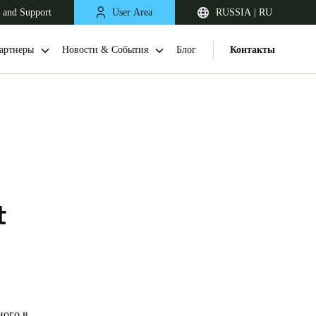
 and Support
User Area
RUSSIA | RU
артнеры
Новости & События
Блог
Контакты
t
United Kingdom
English
Netherlands
Nederlands
English
ного в