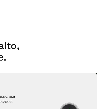
lto,
е.
еристики
пирания