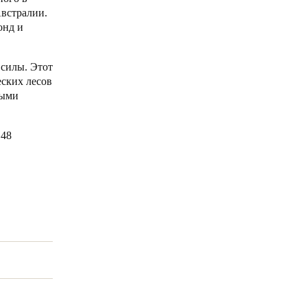
Австралии.
онд и
Portugal
Português
 силы. Этот
Poland
ских лесов
тыми
Polski
Sweden
 48
Svenska
English