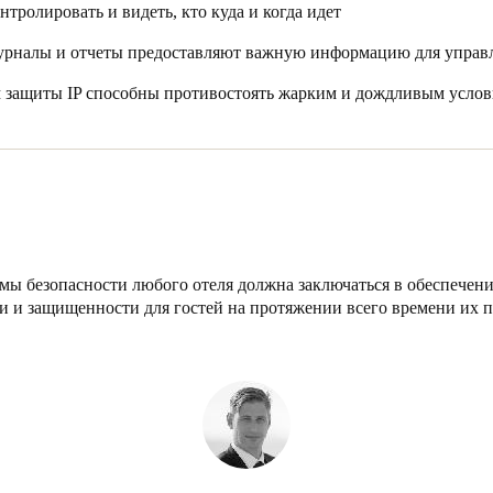
тролировать и видеть, кто куда и когда идет
ог: «Что мне действительно нравится в нашей новой системе Salt
урналы и отчеты предоставляют важную информацию для управ
й и простой доступ ко всем номерам и виллам на всей территор
му замку и другие функции безопасности системы при необход
м защиты IP способны противостоять жарким и дождливым услов
ию, а возможность устранения неполадок удаленно была чрезвы
 расположение!»
мы безопасности любого отеля должна заключаться в обеспечени
и и защищенности для гостей на протяжении всего времени их 