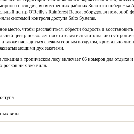
мирного наследия, во внутренних районах Золотого побережья 
ьный центр O'Reilly's Rainforest Retreat
оборудовал номерной ф
Spain
иллы системой контроля доступа Salto Systems.
Español
ное место, чтобы расслабиться, обрести бодрость и восстановить
Russia
льный центр позволяет посетителям испытать магию субтропиче
 а также насладиться свежим горным воздухом, кристально чис
Russian
захватывающими дух закатами.
Denmark
 локация в тропическом лесу включает 66 номеров для отдыха и
х роскошных эко-вилл.
Danskere
English
Finland
Finnish
English
доступа
ных вилл
в