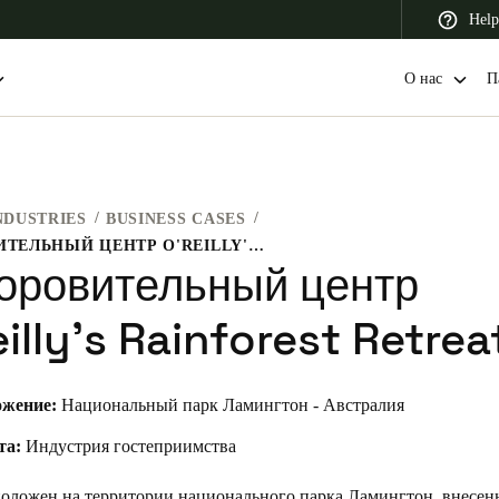
Help
О нас
П
NDUSTRIES
BUSINESS CASES
 Latin America
Africa, Middle East, and India
Asia Pacific
ОЗДОРОВИТЕЛЬНЫЙ ЦЕНТР O'REILLY'S RAINFOREST RETREAT
оровительный центр
illy's Rainforest Retrea
Switzerland
жение:
Национальный парк Ламингтон - Австралия
Deutsch
Français
Italiano
та:
Индустрия гостеприимства
France
Français
оложен на территории национального парка Ламингтон, внесен