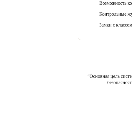
Возможность кон
Джейн О'Райли подводит ит
Контрольные ж
она обеспечивает надежны
гостей. Журналы по каждо
Замки с классо
управленческую информац
учитывая наше удаленное
Основная цель систе
безопасност