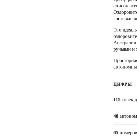
список все
Оздоровител
Belgium
гостевые в
Français
Nederlands
English
Это идеаль
Italy
оздоровите
Австралии,
Italiano
ручьями и 
Czech Republic
Просторная
Čeština
автономны
Norway
ЦИФРЫ
Norsk
English
115
точек 
Сохранить новый выбор по умолчанию
48
автоном
65
номеро