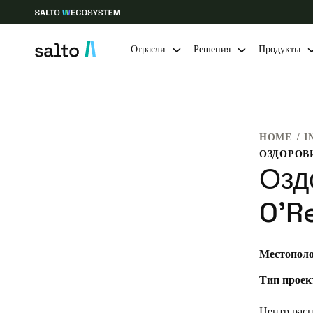
Отрасли
Решения
Продукты
Выберите свое местоположение и языковые настройки
HOME
I
Europe
North America
Caribbean -
Global
Озд
Russia
|
Russian
O'Re
Germany
Местополо
Deutsch
Тип проек
Ireland
English
Центр расп