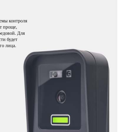
емы контроля
ет проще,
редовой. Для
ти будет
го лица.