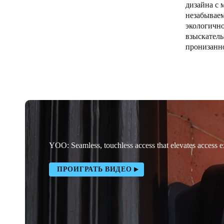
дизайна с 
незабываем
Belgium
экологично
Français
Nederlands
English
взыскатель
пронизанн
Italy
Italiano
Czech Republic
Čeština
Norway
YOO: Seamless, touchless access that elevates access 
Norsk
English
ПРОИГРАТЬ ВИДЕО
Сохранить новый выбор по умолчанию