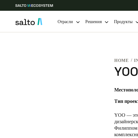
Отрасли
Решения
Продукты
Выберите свое местоположение и языковые настройки
HOME
I
Europe
North America
Caribbean -
Global
YO
Russia
|
Russian
Местополо
Тип проек
Germany
Deutsch
YOO — это
дизайнерс
Ireland
Филиппом С
комплексны
English