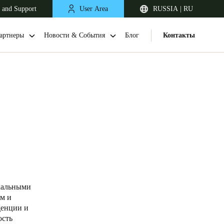
 and Support
User Area
RUSSIA | RU
артнеры
Новости & События
Блог
Контакты
United Kingdom
English
кальными
м и
Netherlands
денции и
ость
Nederlands
English