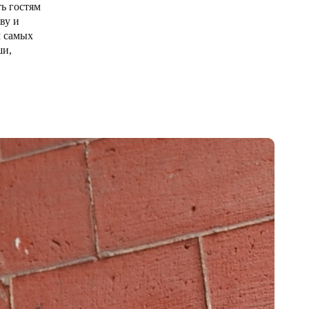
ь гостям
ву и
Portugal
м самых
Português
ши,
Poland
Polski
Sweden
Svenska
English