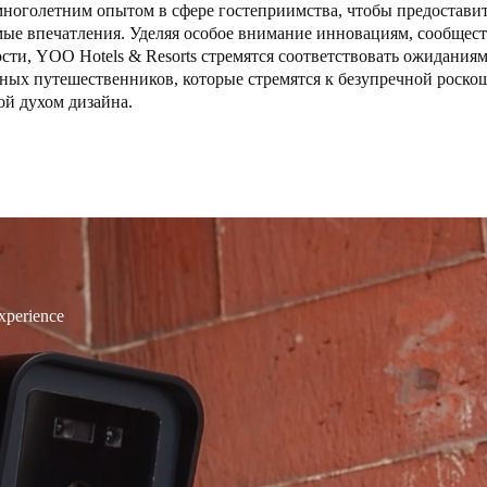
многолетним опытом в сфере гостеприимства, чтобы предоставит
ые впечатления. Уделяя особое внимание инновациям, сообщест
Spain
сти, YOO Hotels & Resorts стремятся соответствовать ожидания
Español
ных путешественников, которые стремятся к безупречной роско
ой духом дизайна.
Russia
Russian
Denmark
Danskere
English
Finland
experience
Finnish
English