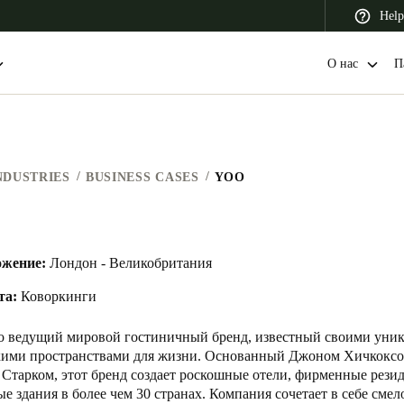
Help
О нас
П
NDUSTRIES
BUSINESS CASES
YOO
 Latin America
Africa, Middle East, and India
Asia Pacific
O
жение:
Лондон - Великобритания
та:
Коворкинги
Switzerland
Deutsch
Français
Italiano
 ведущий мировой гостиничный бренд, известный своими уни
кими пространствами для жизни. Основанный Джоном Хичкоксо
France
тарком, этот бренд создает роскошные отели, фирменные рези
е здания в более чем 30 странах. Компания сочетает в себе смел
Français