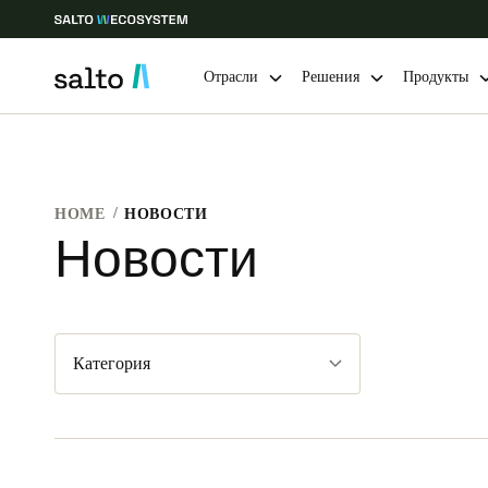
Отрасли
Решения
Продукты
Выберите свое местоположение и языковые настройки
HOME
НОВОСТИ
Europe
North America
Caribbean -
Global
Новости
Russia
|
Russian
Категория
Germany
Deutsch
Ireland
English