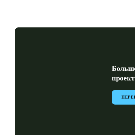
Belgium
Français
Nederlands
English
Italy
Italiano
Czech Republic
Čeština
Больше
проект
Norway
Norsk
English
ПЕРЕ
Сохранить новый выбор по умолчанию