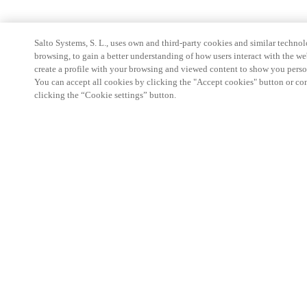
Salto Systems, S. L., uses own and third-party cookies and similar technolo
browsing, to gain a better understanding of how users interact with the we
create a profile with your browsing and viewed content to show you perso
You can accept all cookies by clicking the "Accept cookies" button or conf
clicking the “Cookie settings” button.
Информация для партнеров
Юридический отдел
Безопасность
Карьера
Этические Каналы