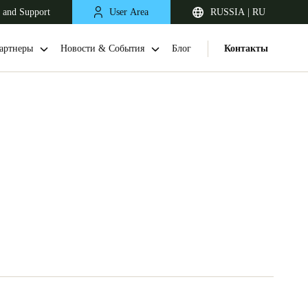
 and Support
User Area
RUSSIA | RU
артнеры
Новости & События
Блог
Контакты
United Kingdom
English
Netherlands
Nederlands
English