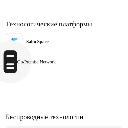
United Kingdom
English
Технологические платформы
Ireland
English
Salto Space
France
Français
On-Premise Network
Netherlands
Nederlands
English
Belgium
Français
Nederlands
English
Spain
Беспроводные технологии
Español