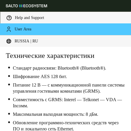
Help and Support
User Area
Выберите свое местоположение и языковые настройки
RUSSIA | RU
Europe
North America
Caribbean - Lati
Технические характеристики
Global
Стандарт радиосвязи: Bluetooth® (Bluetooth®).
Russia
|
Russian
Шифрование AES 128 бит.
Питание 12 В — с коммуникационной панели системы
управления гостевыми комнатами (GRMS).
Germany
Совместимость с GRMS: Interel — Telkonet — VDA —
Deutsch
Incoмм.
Максимальная выходная мощность: 8 дБм.
Switzerland
Обновление программно-технических средств через
Deutsch
Français
Italiano
ПО и локальную сеть Ethernet.