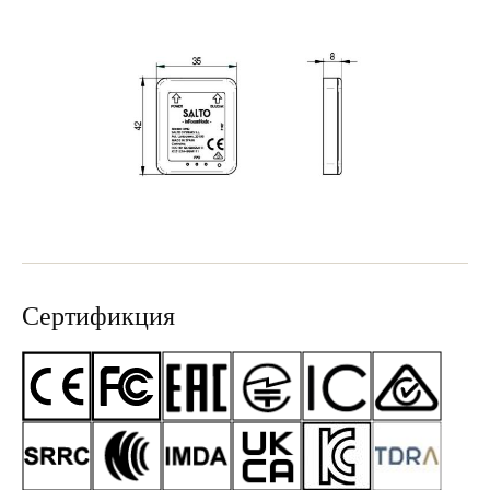
Sweden
Svenska
English
Norway
Norsk
English
Finland
Finnish
English
Сохранить новый выбор по умолчанию
Сертификция