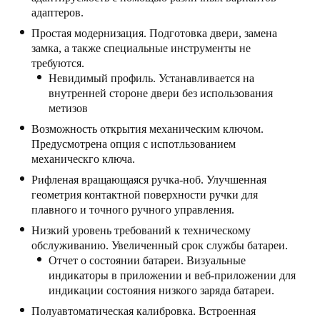
адаптеров.
United Kingdom
Простая модернизация. Подготовка двери, замена
English
замка, а также специальные инструменты не
требуются.
Ireland
Невидимый профиль. Устанавливается на
English
внутренней стороне двери без использования
метизов
France
Возможность открытия механическим ключом.
Français
Предусмотрена опция с испотльзованием
механическго ключа.
Netherlands
Рифленая вращающаяся ручка-ноб. Улучшенная
геометрия контактной поверхности ручки для
Nederlands
English
плавного и точного ручного управления.
Belgium
Низкий уровень требований к техническому
обслуживанию. Увеличенный срок службы батареи.
Français
Nederlands
English
Отчет о состоянии батареи. Визуальные
индикаторы в приложении и веб-приложении для
Spain
индикации состояния низкого заряда батареи.
Español
Полуавтоматическая калибровка. Встроенная