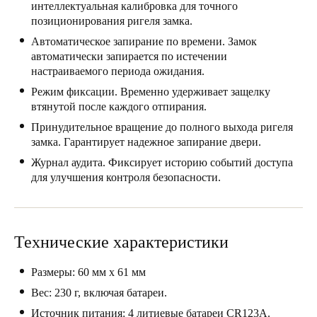
интеллектуальная калибровка для точного
Portugal
позиционирования ригеля замка.
Português
Автоматическое запирание по времени. Замок
автоматически запирается по истечении
Italy
настраиваемого периода ожидания.
Italiano
Режим фиксации. Временно удерживает защелку
втянутой после каждого отпирания.
Russia
Принудительное вращение до полного выхода ригеля
замка. Гарантирует надежное запирание двери.
Russian
Журнал аудита. Фиксирует историю событий доступа
Poland
для улучшения контроля безопасности.
Polski
Czech Republic
Технические характеристики
Čeština
Размеры: 60 мм x 61 мм
Denmark
Вес: 230 г, включая батареи.
Danskere
English
Источник питания: 4 литиевые батареи CR123A.