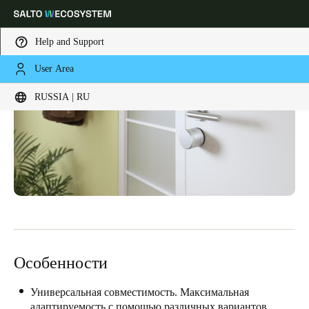
Help and Support
User Area
Выберите свое местоположение и языковые настройки
RUSSIA | RU
Europe
North America
Caribbean - Lati
Global
Russia
|
Russian
Germany
Deutsch
Особенности
Switzerland
Deutsch
Français
Italiano
Универсальная совместимость. Максимальная
адаптируемость с помощью различных вариантов