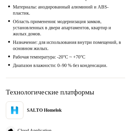
Материалы: анодированный алюминий и ABS-
Sweden
пластик.
Svenska
English
Область применения: модернизация замков,
установленных в двери апартаментов, квартир и
Norway
жилых домов.
Norsk
English
Назначение: для использования внутри помещений, в
основном жилых.
Finland
Рабочая температура: -20°C ~ +70°C
Finnish
English
Диапазон влажности: 0–90 % без конденсации.
Сохранить новый выбор по умолчанию
Технологические платформы
SALTO Homelok
Cloud Application