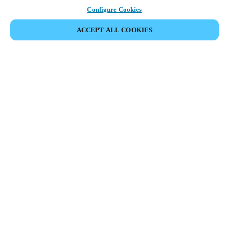
Configure Cookies
ACCEPT ALL COOKIES
Информация для партнеров
Юридический отдел
Безопасность
Карьера
Этические Каналы
Сменить регион:
RUSSIA
|
RU
MYLOCK.
ПЕРСОНАЛИЗИРУЙТЕ СВОЙ УМНЫЙ ДВЕРНОЙ
ЗАМОК