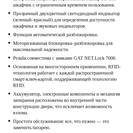
шкафчик с ограниченным временем пользования.
United Kingdom
Прозрачный двухцветный светодиодный индикатор
English
(зеленый–красный) для определения доступности
шкафчика и звуковых индикаторов.
Ireland
Функция автоматической разблокировки.
English
Моторизованная блокировка–разблокировка для
максимальной надежности.
France
Резьба совместима с замками GAT NET.Lock 7000.
Français
Основанная на многостороннем применении, RFID-
технология работает с каждой распространенной
Netherlands
смарт-ключ-картой, поддерживающей технологию
Nederlands
English
RFID.
Аккумулятор, электронные компоненты и механизм
Belgium
запирания расположены во внутренней части
Français
Nederlands
English
конструкции двери, что исключает возможность
взлома.
Spain
Простота обслуживания: все, что нужно — это
Español
заменить батарею.