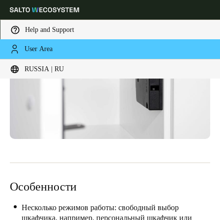
Help and Support
User Area
Выберите свое местоположение и языковые настройки
RUSSIA | RU
Europe
North America
Caribbean - Lati
Global
Russia
|
Russian
Germany
Deutsch
Особенности
Switzerland
Deutsch
Français
Italiano
Несколько режимов работы: свободный выбор
шкафчика, например, персональный шкафчик или