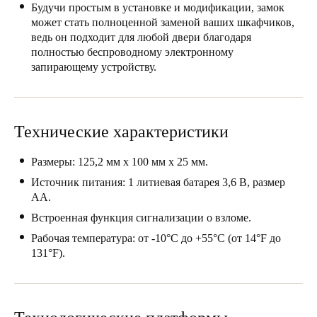
Будучи простым в установке и модификации, замок
Portugal
может стать полноценной заменой ваших шкафчиков,
Português
ведь он подходит для любой двери благодаря
полностью беспроводному электронному
запирающему устройству.
Italy
Italiano
Russia
Технические характеристики
Russian
Размеры: 125,2 мм х 100 мм х 25 мм.
Poland
Источник питания:
1 литиевая батарея 3,6 В, размер
Polski
AA.
Встроенная функция сигнализации о взломе.
Czech Republic
Рабочая температура: от -10°C до +55°C (от 14°F до
Čeština
131°F).
Denmark
Danskere
English