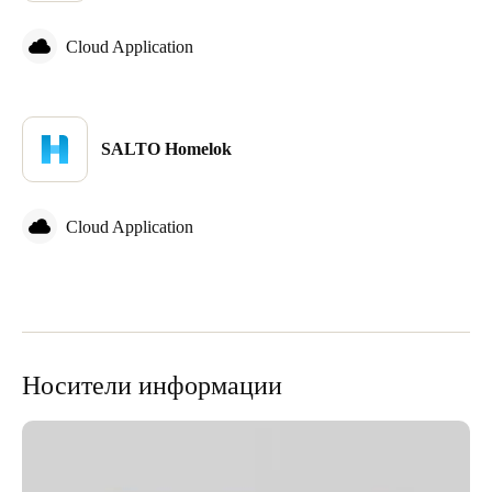
Sweden
Cloud Application
Svenska
English
Norway
Norsk
English
SALTO Homelok
Finland
Finnish
English
Cloud Application
Сохранить новый выбор по умолчанию
Носители информации