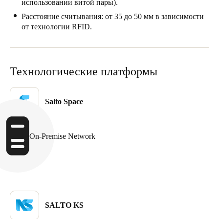
использовании витой пары).
Portugal
Расстояние считывания: от 35 до 50 мм в зависимости
Português
от технологии RFID.
Italy
Italiano
Технологические платформы
Russia
Russian
Salto Space
Poland
Polski
On-Premise Network
Czech Republic
Čeština
Denmark
SALTO KS
Danskere
English