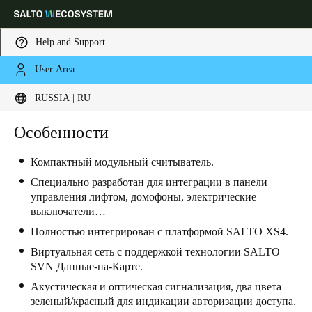
Help and Support
User Area
Выберите свое местоположение и языковые настройки
RUSSIA | RU
Europe
North America
Caribbean - Lati
Особенности
Global
Компактный модульный считыватель.
Russia
|
Russian
Специально разработан для интеграции в панели
управления лифтом, домофоны, электрические
выключатели…
Germany
Полностью интегрирован с платформой SALTO XS4.
Deutsch
Виртуальная сеть с поддержкой технологии SALTO
SVN Данные-на-Карте.
Switzerland
Акустическая и оптическая сигнализация, два цвета
Deutsch
Français
Italiano
зеленый/красный для индикации авторизации доступа.