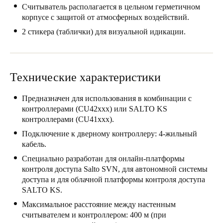
Считыватель располагается в цельном герметичном
United Kingdom
корпусе с защитой от атмосферных воздействий.
English
2 стикера (таблички) для визуальной идикации.
Ireland
English
Технические характеристики
France
Предназначен для использования в комбинации с
Français
контроллерами (CU42xxx) или SALTO KS
контроллерами (CU41xxx).
Netherlands
Подключение к дверному контроллеру: 4-жильный
Nederlands
English
кабель.
Специально разработан для онлайн-платформы
Belgium
контроля доступа Salto SVN, для автономной системы
Français
Nederlands
English
доступа и для облачной платформы контроля доступа
SALTO KS.
Spain
Максимальное расстояние между настенным
Español
считывателем и контроллером: 400 м (при