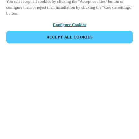
You can accept all cookies by clicking the "Accept cookies" button or
configure them or reject their installation by clicking the “Cookie settings”
button.
Configure Cookies
ACCEPT ALL COOKIES
Информация для партнеров
Юридический отдел
Безопасность
Карьера
Этические Каналы
Сменить регион:
RUSSIA
|
RU