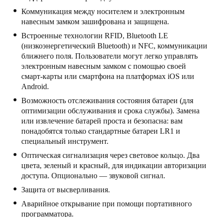
United Kingdom
Коммуникация между носителем и электронным
навесным замком зашифрована и защищена.
English
Встроенные технологии RFID, Bluetooth LE
(низкоэнергетический Bluetooth) и NFC, коммуникации
Ireland
ближнего поля. Пользователи могут легко управлять
English
электронным навесным замком с помощью своей
смарт-карты или смартфона на платформах iOS или
France
Android.
Français
Возможность отслеживания состояния батареи (для
оптимизации обслуживания и срока службы). Замена
Netherlands
или извлечение батарей проста и безопасна: вам
понадобятся только стандартные батареи LR1 и
Nederlands
English
специальный инструмент.
Оптическая сигнализация через световое кольцо. Два
Belgium
цвета, зеленый и красный, для индикации авторизации
Français
Nederlands
English
доступа. Опционально — звуковой сигнал.
Защита от высверливания.
Spain
Аварийное открывание при помощи портативного
Español
программатора.