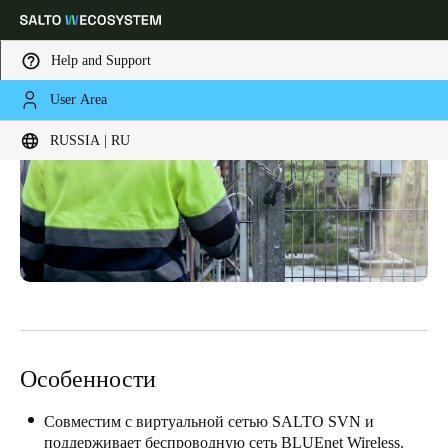
Help and Support
User Area
Выберите свое местоположение и языковые настройки
RUSSIA | RU
Europe
North America
Caribbean - Lati
Global
Russia
|
Russian
Germany
Deutsch
Особенности
Switzerland
Deutsch
Français
Italiano
Совместим с виртуальной сетью SALTO SVN и
поддерживает беспроводную сеть BLUEnet Wireless.