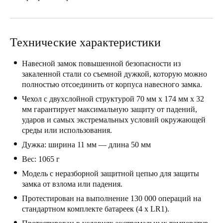
Portugal
Português
Технические характеристики
Italy
Italiano
Навесной замок повышенной безопасности из
закаленной стали со съемной дужкой, которую можно
полностью отсоединить от корпуса навесного замка.
Russia
Чехол с двухслойной структурой 70 мм x 174 мм x 32
Russian
мм гарантирует максимальную защиту от падений,
ударов и самых экстремальных условий окружающей
Poland
среды или использования.
Polski
Дужка: ширина 11 мм — длина 50 мм
Вес: 1065 г
Czech Republic
Модель с неразборной защитной цепью для защиты
Čeština
замка от взлома или падения.
Denmark
Протестирован на выполнение 130 000 операций на
стандартном комплекте батареек (4 x LR1).
Danskere
English