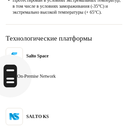
Протестирован в условиях экстремальных температур,
в том числе в условиях замораживания (-35°C) и
Sweden
экстремально высокой температуры (+ 65°C).
Svenska
English
Norway
Norsk
English
Технологические платформы
Finland
Salto Space
Finnish
English
On-Premise Network
Сохранить новый выбор по умолчанию
SALTO KS