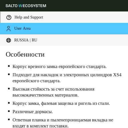
Help and Support
User Area
Выберите свое местоположение и языковые настройки
RUSSIA | RU
Europe
North America
Caribbean - Lati
Особенности
Global
Корпус врезного замка европейского стандарта.
Russia
|
Russian
Подходит для накладок и электронных цилиндров XS4
европейского стандарта.
Высокая стойкость за счет использования
Germany
высококачественных материалов.
Deutsch
Корпус замка, фалевая защелка и ригель из стали.
Различные дормасы.
Switzerland
Ответная планка и пыленепроницаемая вкладка не
Deutsch
Français
Italiano
входят в комплект поставки.