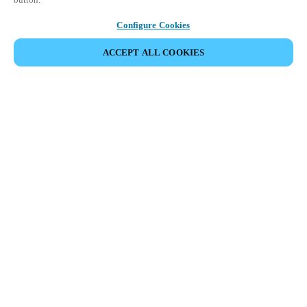
Configure Cookies
ACCEPT ALL COOKIES
Информация для партнеров
Юридический отдел
Безопасность
Карьера
Этические Каналы
Сменить регион:
RUSSIA
|
RU
MYLOCK.
ПЕРСОНАЛИЗИРУЙТЕ СВОЙ УМНЫЙ ДВЕРНОЙ