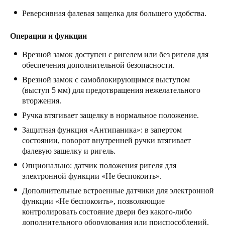
Portugal
Реверсивная фалевая защелка для большего удобства.
Português
Операции и функции
Italy
Врезной замок доступен с ригелем или без ригеля для
Italiano
обеспечения дополнительной безопасности.
Врезной замок с самоблокирующимся выступом
Russia
(выступ 5 мм) для предотвращения нежелательного
Russian
вторжения.
Ручка втягивает защелку в нормальное положение.
Poland
Защитная функция «Антипаника»: в запертом
Polski
состоянии, поворот внутренней ручки втягивает
фалевую защелку и ригель.
Czech Republic
Опционально: датчик положения ригеля для
Čeština
электронной функции «Не беспокоить».
Дополнительные встроенные датчики для электронной
Denmark
функции «Не беспокоить», позволяющие
контролировать состояние двери без какого-либо
Danskere
English
дополнительного оборудования или приспособлений.