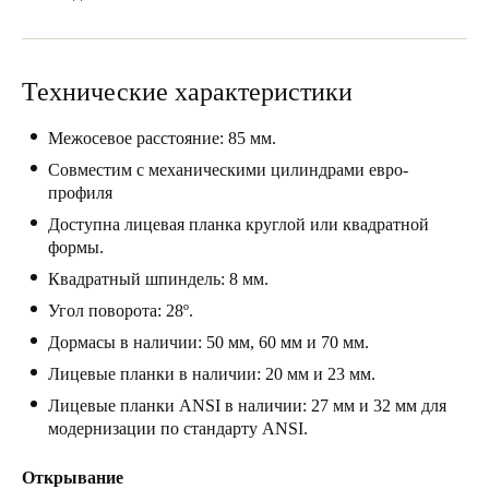
United Kingdom
English
Технические характеристики
Ireland
English
Межосевое расстояние: 85 мм.
Совместим с механическими цилиндрами евро-
France
профиля
Français
Доступна лицевая планка круглой или квадратной
формы.
Netherlands
Квадратный шпиндель: 8 мм.
Nederlands
English
Угол поворота: 28º.
Дормасы в наличии: 50 мм, 60 мм и 70 мм.
Belgium
Лицевые планки в наличии: 20 мм и 23 мм.
Français
Nederlands
English
Лицевые планки ANSI в наличии: 27 мм и 32 мм для
модернизации по стандарту ANSI.
Spain
Español
Открывание