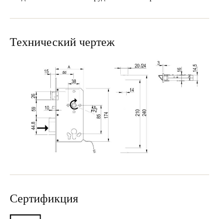
Sweden
Svenska
English
Технический чертеж
Norway
Norsk
English
Finland
Finnish
English
Сохранить новый выбор по умолчанию
Сертификция