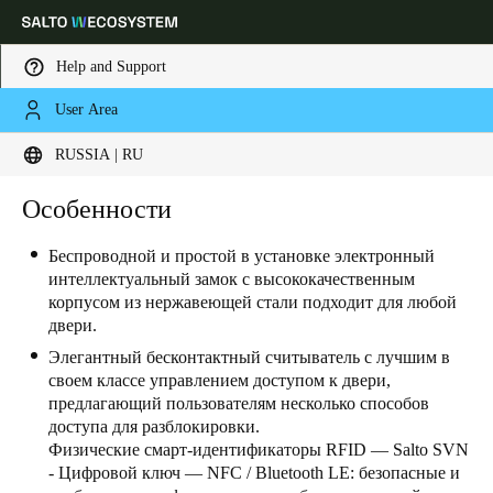
Help and Support
User Area
Выберите свое местоположение и языковые настройки
RUSSIA | RU
Europe
North America
Caribbean - Lati
Особенности
Global
Беспроводной и простой в установке электронный
интеллектуальный замок с высококачественным
Russia
|
Russian
корпусом из нержавеющей стали подходит для любой
двери.
Germany
Элегантный бесконтактный считыватель с лучшим в
своем классе управлением доступом к двери,
Deutsch
предлагающий пользователям несколько способов
доступа для разблокировки.
Switzerland
Физические смарт-идентификаторы RFID — Salto SVN
Deutsch
Français
Italiano
- Цифровой ключ — NFC / Bluetooth LE: безопасные и