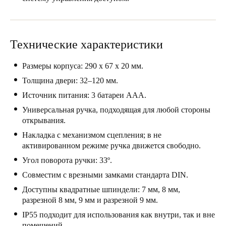
Portugal
Português
Технические характеристики
Italy
Italiano
Размеры корпуса: 290 x 67 x 20 мм.
Толщина двери: 32–120 мм.
Russia
Источник питания: 3 батареи ААА.
Russian
Универсальная ручка, подходящая для любой стороны
открывания.
Poland
Накладка с механизмом сцепления; в не
Polski
активированном режиме ручка движется свободно.
Угол поворота ручки: 33º.
Czech Republic
Совместим с врезными замками стандарта DIN.
Čeština
Доступны квадратные шпиндели: 7 мм, 8 мм,
разрезной 8 мм, 9 мм и разрезной 9 мм.
Denmark
Danskere
IP55 подходит для использования как внутри, так и вне
English
помещений.