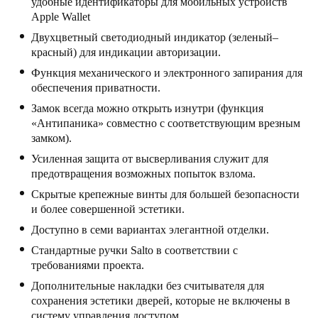
удобные идентификаторы для мобильных устройств
United Kingdom
Apple Wallet
English
Двухцветный светодиодный индикатор (зеленый–
красный) для индикации авторизации.
Ireland
Функция механического и электронного запирания для
English
обеспечения приватности.
Замок всегда можно открыть изнутри (функция
France
«Антипаника» совместно с соответствующим врезным
замком).
Français
Усиленная защита от высверливания служит для
предотвращения возможных попыток взлома.
Netherlands
Nederlands
Скрытые крепежные винты для большей безопасности
English
и более совершенной эстетики.
Belgium
Доступно в семи вариантах элегантной отделки.
Français
Nederlands
English
Стандартные ручки Salto в соответствии с
требованиями проекта.
Spain
Дополнительные накладки без считывателя для
Español
сохранения эстетики дверей, которые не включены в
систему управления доступом.