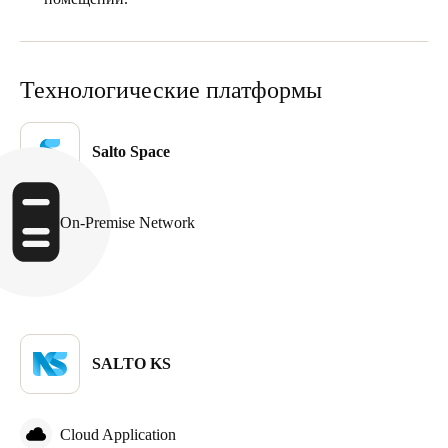
Sweden
Svenska
English
Технологические платформы
Norway
Norsk
English
Salto Space
Finland
Finnish
English
On-Premise Network
Сохранить новый выбор по умолчанию
SALTO KS
Cloud Application