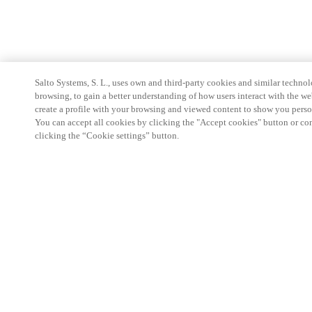
Salto Systems, S. L., uses own and third-party cookies and similar technolo
browsing, to gain a better understanding of how users interact with the we
create a profile with your browsing and viewed content to show you perso
You can accept all cookies by clicking the "Accept cookies" button or conf
clicking the “Cookie settings” button.
Информация для партнеров
Юридический отдел
Безопасность