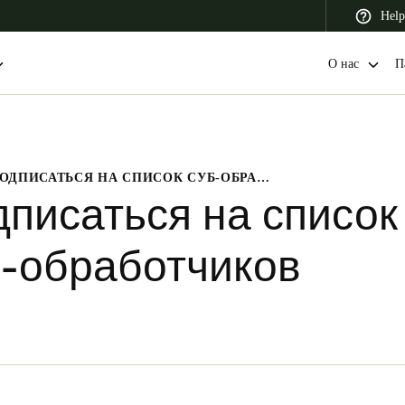
Help
О нас
П
ПОДПИСАТЬСЯ НА СПИСОК СУБ-ОБРАБОТЧИКОВ
 Latin America
Africa, Middle East, and India
Asia Pacific
писаться на список
-обработчиков
Switzerland
Deutsch
Français
Italiano
France
Français