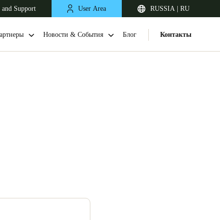
 and Support
User Area
RUSSIA | RU
артнеры
Новости & События
Блог
Контакты
United Kingdom
English
Netherlands
Nederlands
English