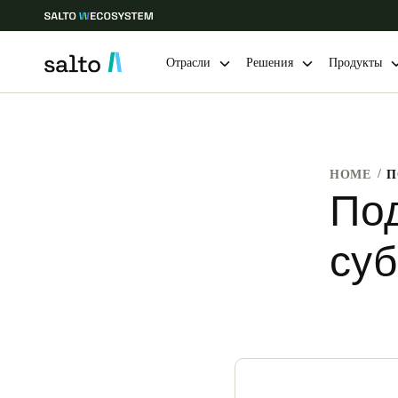
Отрасли
Решения
Продукты
Выберите свое местоположение и языковые настройки
HOME
Europe
North America
Caribbean -
Global
Под
суб
Russia
|
Russian
Germany
Deutsch
Ireland
English