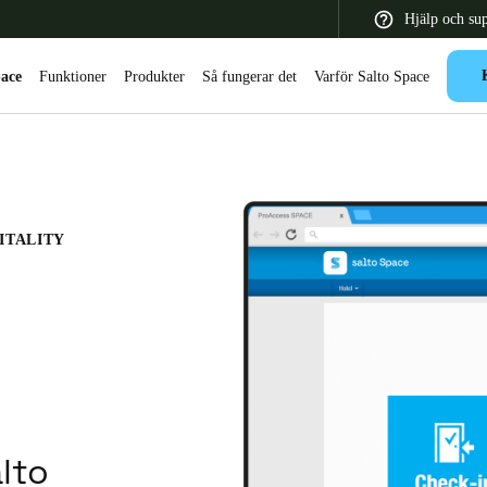
Hjälp och su
pace
Funktioner
Produkter
Så fungerar det
Varför Salto Space
 Latin America
Africa, Middle East, and India
Asia Pacific
ITALITY
Switzerland
Deutsch
Français
Italiano
France
lto
Français