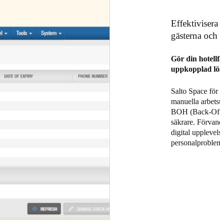
Effektivisera
gästerna och
Gör din hotell
uppkopplad lö
Salto Space för 
manuella arbetsu
BOH (Back-Of-H
säkrare. Förvand
digital upplevel
personalproble