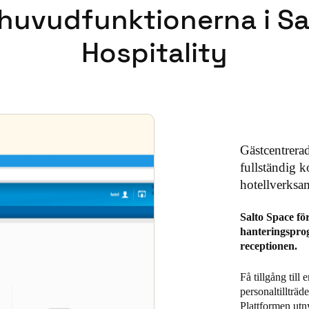
 huvudfunktionerna i Sa
Hospitality
Gästcentrera
fullständig k
hotellverksa
Salto Space fö
hanteringsprog
receptionen.
Få tillgång till
personaltillträ
Plattformen utn