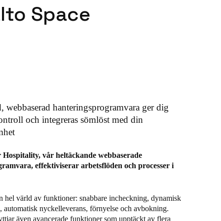
lto Space
d, webbaserad hanteringsprogramvara ger dig
ontroll och integreras sömlöst med din
mhet
r Hospitality, vår heltäckande webbaserade
ramvara, effektiviserar arbetsflöden och processer i
 en hel värld av funktioner: snabbare incheckning, dynamisk
de, automatisk nyckelleverans, förnyelse och avbokning.
yttjar även avancerade funktioner som upptäckt av flera