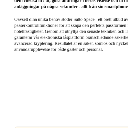
dem checka in / ut, göra ändringar i deras vistelse och få till
anläggningar på några sekunder - allt från sin smartphone
Oavsett dina unika behov stöder Salto Space ett brett utbud a
passerkontrollfunktioner för att skapa den perfekta passformen f
hotellfastigheter. Genom att utnyttja den senaste tekniken och 
garanterar vår elektroniska låsplattform branschledande säkerhe
avancerad kryptering. Resultatet är en säker, sömlös och nyckel
användarupplevelse för både gäster och personal.