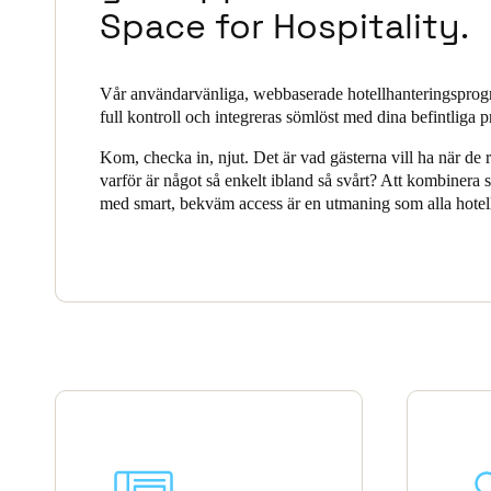
Space for Hospitality.
Belgium
Français
Nederlands
English
Vår användarvänliga, webbaserade hotellhanteringsprog
full kontroll och integreras sömlöst med dina befintliga p
Italy
Italiano
Kom, checka in, njut. Det är vad gästerna vill ha när de r
varför är något så enkelt ibland så svårt? Att kombinera 
med smart, bekväm access är en utmaning som alla hotel
Czech Republic
står inför, men Salto Space erbjuder en komplett lösning 
Čeština
Hospitality.
Norway
Norsk
English
Spara det nya valet som standard