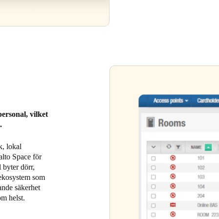
ersonal, vilket
d.
k, lokal
alto Space för
l byter dörr,
t ekosystem som
dande säkerhet
om helst.