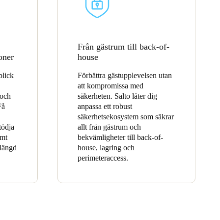
Från gästrum till back-of-
oner
house
blick
Förbättra gästupplevelsen utan
att kompromissa med
 och
säkerheten. Salto låter dig
Få
anpassa ett robust
säkerhetsekosystem som säkrar
tödja
allt från gästrum och
amt
bekvämligheter till back-of-
rlängd
house, lagring och
perimeteraccess.