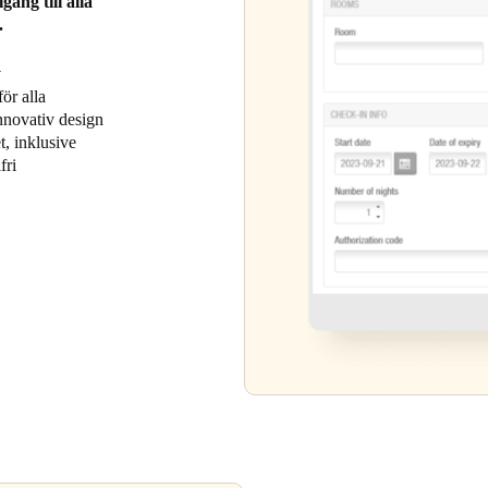
gång till alla
.
v
ör alla
innovativ design
t, inklusive
fri