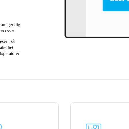
Spain
Español
ram ger dig
rocesser.
Russia
eser - så
Russian
säkerhet
loperatörer
Denmark
för
Danskere
English
Finland
Finnish
English