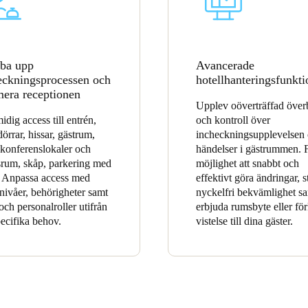
ba upp
Avancerade
eckningsprocessen och
hotellhanteringsfunkti
mera receptionen
Upplev oöverträffad över
idig access till entrén,
och kontroll över
dörrar, hissar, gästrum,
incheckningsupplevelsen
konferenslokaler och
händelser i gästrummen. 
rum, skåp, parkering med
möjlighet att snabbt och
 Anpassa access med
effektivt göra ändringar, s
 nivåer, behörigheter samt
nyckelfri bekvämlighet s
och personalroller utifrån
erbjuda rumsbyte eller fö
pecifika behov.
vistelse till dina gäster.