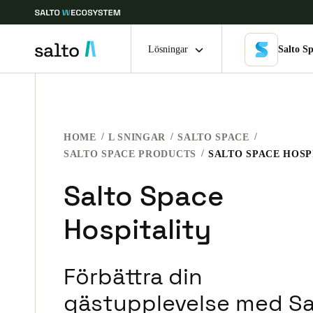
Lösningar
Salto S
Ange plats och språkpreferens
HOME
L SNINGAR
SALTO SPACE
Europe
North America
Caribbean -
Global
SALTO SPACE PRODUCTS
SALTO SPACE HOSP
Salto Space
Sweden
|
Svenska
Hospitality
Germany
Deutsch
Förbättra din
Ireland
gästupplevelse med Sa
English