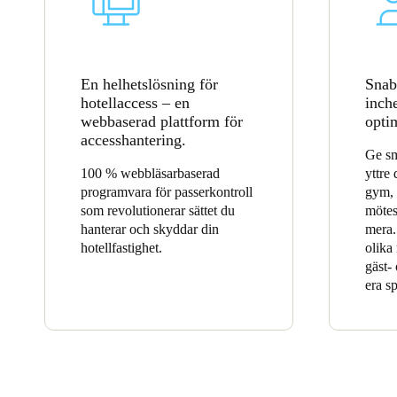
En helhetslösning för
Snab
hotellaccess – en
inch
webbaserad plattform för
opti
accesshantering.
Ge sm
100 % webbläsarbaserad
yttre 
programvara för passerkontroll
gym, 
som revolutionerar sättet du
mötes
hanterar och skyddar din
mera.
hotellfastighet.
olika
gäst- 
era s