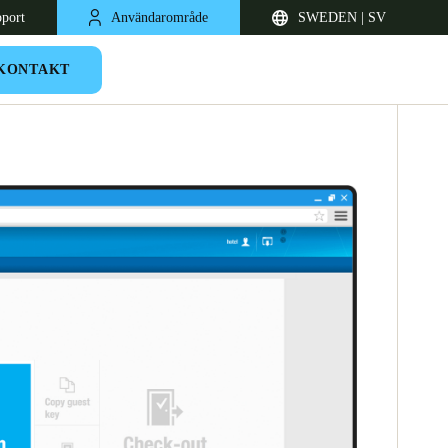
pport
Användarområde
SWEDEN | SV
KONTAKT
United Kingdom
English
Netherlands
Nederlands
English