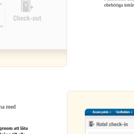
obehöriga intrån
rna med
 genom att låta