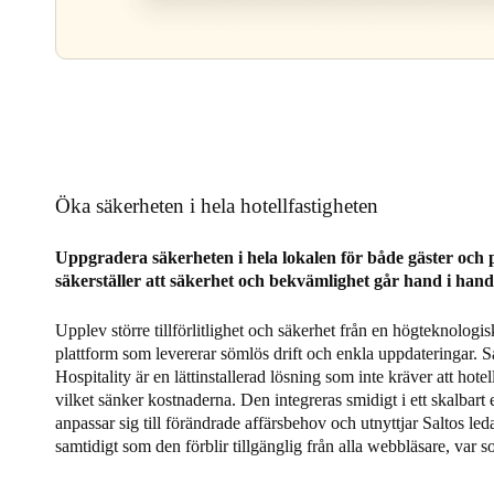
Öka säkerheten i hela hotellfastigheten
Uppgradera säkerheten i hela lokalen för både gäster och p
säkerställer att säkerhet och bekvämlighet går hand i han
Upplev större tillförlitlighet och säkerhet från en högteknologis
plattform som levererar sömlös drift och enkla uppdateringar. S
Hospitality är en lättinstallerad lösning som inte kräver att hotel
vilket sänker kostnaderna. Den integreras smidigt i ett skalbar
anpassar sig till förändrade affärsbehov och utnyttjar Saltos le
samtidigt som den förblir tillgänglig från alla webbläsare, var s