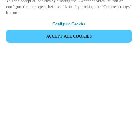
You can accept all cookies by clicking the "Accept cookies" button or
configure them or reject their installation by clicking the “Cookie settings”
button.
Configure Cookies
ACCEPT ALL COOKIES
Partner Area
Legal
Säkerhet
Karriär
Etiska rapporteringskanaler
Byt region:
SWEDEN
|
SV
EN