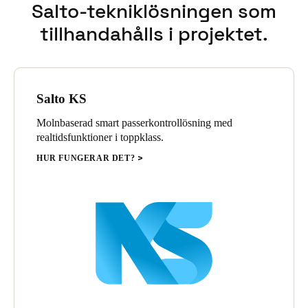
Salto-tekniklösningen som
Sweden
tillhandahålls i projektet.
Svenska
English
Norway
Norsk
English
Salto KS
Finland
Molnbaserad smart passerkontrollösning med
realtidsfunktioner i toppklass.
Finnish
English
HUR FUNGERAR DET?
Spara det nya valet som standard