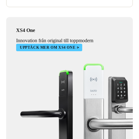
XS4 One
Innovation från original till toppmodern
UPPTÄCK MER OM XS4 ONE