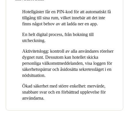
I de tre förråden installerades SALTO XS4 One-lås –
Portugal
utvecklingen av originalmodellen som innehåller en ny läsare.
Hotellgäster får en PIN-kod för att automatiskt få
Português
Denna version är kompatibel med de flesta europeiska
tillgång till sina rum, vilket innebär att det inte
cylindriska låskistor och lås.
finns något behov av att ladda ner en app.
Italy
Vid huvudentrén installerade hotellet slutligen väggläsaren
En helt digital process, från bokning till
Italiano
Design XS i europeiskt format, som tillsammans med SALTO:s
utcheckning.
kontrollenhet ger hotellet en komplett säkerhetslösning.
Russia
Aktivitetslogg: kontroll av alla användares rörelser
dygnet runt. Dessutom kan hotellet skicka
Russian
personliga välkomstmeddelanden, visa loggen för
säkerhetsspärrar och åsidosätta sekretessläget i en
Poland
nödsituation.
Polski
Ökad säkerhet med större enkelhet: mervärde,
snabbare svar och en förbättrad upplevelse för
Czech Republic
användarna.
Čeština
Denmark
Danskere
English