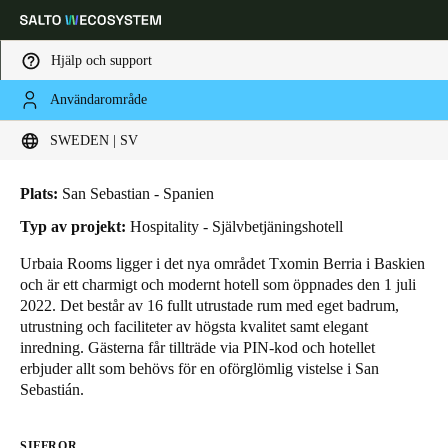
Hjälp och support
Användarområde
HOME
SEGMENT
REFERENSOBJEKT
HOTEL URBAIA ROOMS
Ange plats och språkpreferens
Hotel Urbaia Rooms
SWEDEN | SV
Europe
North America
Caribbean - Lati
Global
Plats:
San Sebastian - Spanien
Typ av projekt:
Hospitality - Självbetjäningshotell
Sweden
|
Svenska
Urbaia Rooms ligger i det nya området
Txomin Berria i Baskien
och är ett charmigt och modernt hotell som öppnades den 1 juli
2022. Det består av 16 fullt utrustade rum med eget badrum,
Germany
utrustning och faciliteter av högsta kvalitet samt elegant
Deutsch
inredning. Gästerna får tillträde via PIN-kod och hotellet
erbjuder allt som behövs för en oförglömlig vistelse i San
Sebastián.
Switzerland
Deutsch
Français
Italiano
SIFFROR