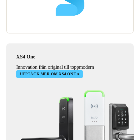
XS4 One
Innovation från original till toppmodern
UPPTÄCK MER OM XS4 ONE