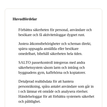
ville Rodenburg ge hyresgästerna tillträde dygnet runt. Att ha
Portugal
öppet hela tiden ställde dock mycket höga krav på passerkontroll
för byggnaden, gemensamma utrymmen, bekvämligheter och
Português
parkering.
Huvudfördelar
Italy
”För att säkerställa att hyresgästerna kan fokusera på sin
kärnverksamhet vill vi erbjuda dem en bra upplevelse. De måste
Förbättra säkerheten för personal, användare och
Italiano
kunna komma in utan många handlingar och risker”, säger
besökare och få aktivitetsloggar dygnet runt.
Rodenburg. ”Å andra sidan ville vi som hyresvärd ha minimal
Russia
Justera åtkomstbehörigheter och scheman direkt,
hantering för att göra denna frihet möjlig på ett säkert och
Russian
spärra uppsagda anställda eller besökare
kontrollerat sätt.”
omedelbart, bibehåll säkerheten hela tiden.
AT The Office-teamet ville också länka andra system till
Poland
SALTO passerkontroll integreras med andra
passerkontroll, inklusive de vanliga områdena som måste
Polski
säkerhetssystem såsom larm och intrång och
införlivas – som parkeringshantering och intrångslarmsystemet –
byggnadens gym, kaffehörna och kopiatorer.
men också till andra områden som att köpa kaffe, hantera
Czech Republic
utskrifter och tillgång till gymmet. AT The Office sökte en
Detaljerad realtidsdata för att hantera
välorganiserad åtkomstlösning som kunde hanteras centralt, vara
Čeština
personräkning, spåra antalet användare som går in
enkel att använda och inte var för tidskrävande.
i och lämnar ett område och analysera rörelser.
Denmark
Händelseloggar för att förbättra systemets säkerhet
och pålitlighet.
Danskere
English