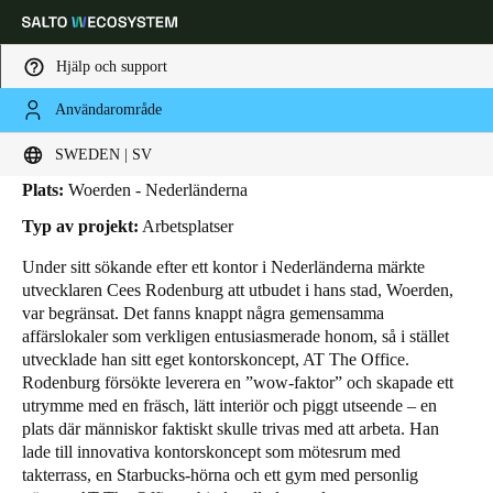
Hjälp och support
Användarområde
HOME
SEGMENT
REFERENSOBJEKT
AT THE OFFICE
AT The Office
Ange plats och språkpreferens
SWEDEN | SV
Plats:
Woerden - Nederländerna
Europe
North America
Caribbean - Lati
Global
Typ av projekt:
Arbetsplatser
Under sitt sökande efter ett kontor i Nederländerna märkte
Sweden
|
Svenska
utvecklaren Cees Rodenburg att utbudet i hans stad, Woerden,
var begränsat. Det fanns knappt några gemensamma
affärslokaler som verkligen entusiasmerade honom, så i stället
Germany
utvecklade han sitt eget kontorskoncept, AT The Office.
Deutsch
Rodenburg försökte leverera en ”wow-faktor” och skapade ett
utrymme med en fräsch, lätt interiör och piggt utseende – en
plats där människor faktiskt skulle trivas med att arbeta. Han
Switzerland
lade till innovativa kontorskoncept som mötesrum med
Deutsch
Français
Italiano
takterrass, en Starbucks-hörna och ett gym med personlig