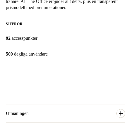
tränare. AT The Office erbjuder allt detta, plus en transparent
United Kingdom
prismodell med prenumerationer.
English
SIFFROR
Ireland
English
92
accesspunkter
France
500
dagliga användare
Français
Netherlands
Nederlands
English
Belgium
Français
Nederlands
English
Utmaningen
Spain
Español
Förutom att erbjuda en modern kontorsarbetsyta, AT The Office,