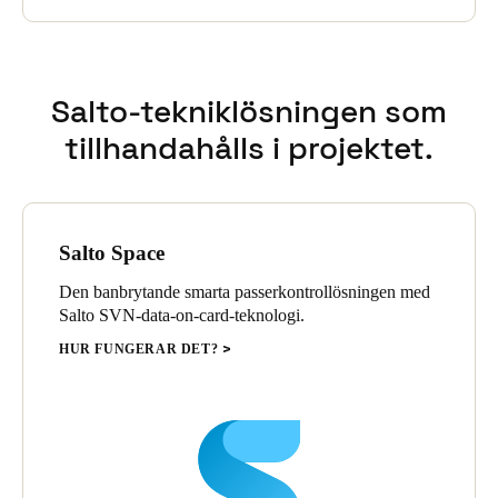
Sweden
Svenska
English
Salto-tekniklösningen som
Norway
tillhandahålls i projektet.
Norsk
English
Finland
Finnish
English
Salto Space
Den banbrytande smarta passerkontrollösningen med
Spara det nya valet som standard
Salto SVN-data-on-card-teknologi.
HUR FUNGERAR DET?