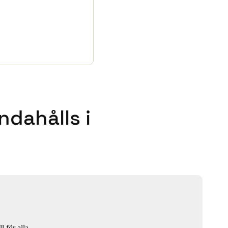
ndahålls i
l för alla