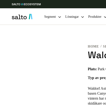
Segment
Lösningar
Produkter
Ange plats och språkpreferens
HOME
S
Europe
North America
Caribbean -
Global
Wald
Sweden
|
Svenska
Plats:
Park
Typ av pro
Germany
Deutsch
Waldorf Ast
basen Canyon
Ireland
vintern har 
skidåkare oc
English