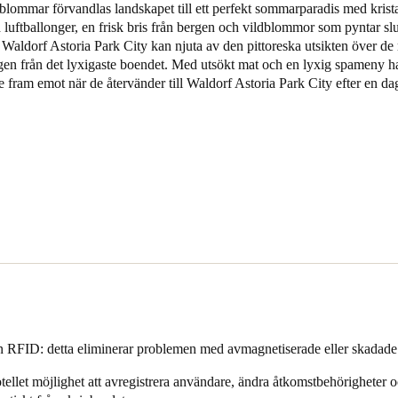
lommar förvandlas landskapet till ett perfekt sommarparadis med krista
uftballonger, en frisk bris från bergen och vildblommor som pyntar slu
Spain
Waldorf Astoria Park City kan njuta av den pittoreska utsikten över de 
Español
en från det lyxigaste boendet. Med utsökt mat och en lyxig spameny ha
e fram emot när de återvänder till Waldorf Astoria Park City efter en d
Russia
Russian
Denmark
Danskere
English
Finland
Finnish
English
n RFID: detta eliminerar problemen med avmagnetiserade eller skadade
ellet möjlighet att avregistrera användare, ändra åtkomstbehörigheter o