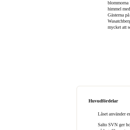
blommorna b
himmel med l
Belgium
Gästerna på 
Français
Nederlands
English
Wasatchberg
mycket att s
Italy
Italiano
Czech Republic
Čeština
Norway
Norsk
English
Huvudfördelar
Spara det nya valet som standard
Låset använder e
Salto SVN ger hot