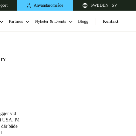
pport
Användarområde
SWEDEN | SV
Partners
Nyheter & Events
Blogg
Kontakt
ITY
United Kingdom
English
gger vid
n i USA. På
Netherlands
r där både
ch
Nederlands
English