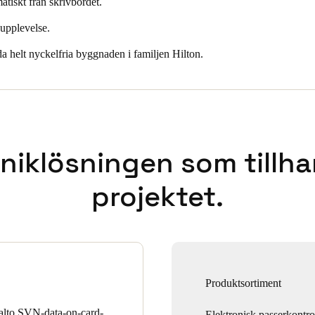
atiskt från skrivbordet.
 upplevelse.
da helt nyckelfria byggnaden i familjen Hilton.
niklösningen som tillha
projektet.
Produktsortiment
alto SVN-data-on-card-
Elektronisk passerkontrol