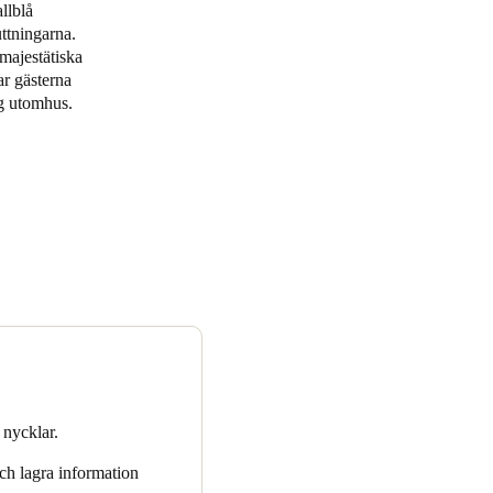
llblå
ttningarna.
Portugal
majestätiska
Português
r gästerna
ag utomhus.
Poland
Polski
Sweden
Svenska
English
 nycklar.
ch lagra information