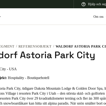
Hjälp och su
Om oss
EGMENT
REFERENSOBJEKT
WALDORF ASTORIA PARK C
 Latin America
Africa, Middle East, and India
Asia Pacific
orf Astoria Park City
 City - USA
jekt:
Hospitality - Boutiquehotell
Switzerland
Deutsch
Français
Italiano
oria Park City, tidigare Dakota Mountain Lodge & Golden Door Spa, li
s Village i resorten Park City i Utah – den största skid- och golforte
France
resorten Park City över 29 kvadratkilometer terräng och fler än 300 spå
h snowboardåkare kan hitta sitt alpina paradis. När snön smälter bort o
Français