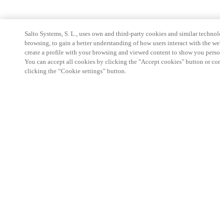
Salto Systems, S. L., uses own and third-party cookies and similar technolo
browsing, to gain a better understanding of how users interact with the we
create a profile with your browsing and viewed content to show you perso
You can accept all cookies by clicking the "Accept cookies" button or conf
clicking the “Cookie settings” button.
Partner Area
Legal
Säkerhet
Karriär
Etiska rapporteringskanaler