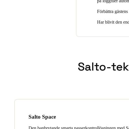
på loggfiler autom
Förbättra gästens
Har blivit den en
Salto-tek
Salto Space
Den banbrytande smarta passerkontrollösningen med S