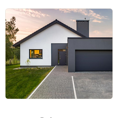
United Kingdom
English
Ireland
English
France
Français
Netherlands
Nederlands
English
Belgium
Français
Nederlands
English
Spain
Español