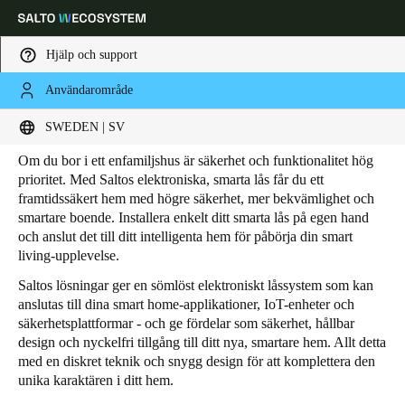
Hjälp och support
Användarområde
HOME
SEGMENT
RESIDENTIAL
VILLOR
Villor
Ange plats och språkpreferens
SWEDEN | SV
Om du bor i ett enfamiljshus är säkerhet och funktionalitet hög
Europe
North America
Caribbean - Lati
Global
prioritet. Med Saltos elektroniska, smarta lås får du ett
framtidssäkert hem med högre säkerhet, mer bekvämlighet och
smartare boende. Installera enkelt ditt smarta lås på egen hand
Sweden
|
Svenska
och anslut det till ditt intelligenta hem för påbörja din smart
living-upplevelse.
Saltos lösningar ger en sömlöst elektroniskt låssystem som kan
Germany
anslutas till dina smart home-applikationer, IoT-enheter och
Deutsch
säkerhetsplattformar - och ge fördelar som säkerhet, hållbar
design och nyckelfri tillgång till ditt nya, smartare hem. Allt detta
Switzerland
med en diskret teknik och snygg design för att komplettera den
unika karaktären i ditt hem.
Deutsch
Français
Italiano