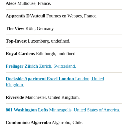
Aleos
Mulhouse, France.
Sweden
Svenska
English
Apprentis D'Auteuil
Fournes en Weppes, France.
The View
Köln, Germany.
Norway
Norsk
English
Top-Invest
Luxemburg, undefined.
Finland
Royal Gardens
Edinburgh, undefined.
Finnish
English
Freilager Zürich
Zurich, Switzerland.
Spara det nya valet som standard
Dockside Apartment Excel London
London, United
Kingdom.
Riverside
Manchester, United Kingdom.
801 Washington Lofts
Minneapolis, United States of America.
Condominio Algarrobo
Algarrobo, Chile.