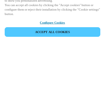
to show you personalized advertising.
You can accept all cookies by clicking the "Accept cookies" button or
configure them or reject their installation by clicking the “Cookie settings”
button.
Configure Cookies
ACCEPT ALL COOKIES
Partner Area
Legal
Säkerhet
Karriär
Etiska rapporteringskanaler
Byt region:
SWEDEN
|
SV
EN