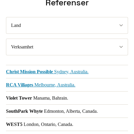
Referenser
Portugal
Português
Land
Italy
Italiano
Verksamhet
Russia
Russian
Christ Mission Possible
Sydney, Australia.
Poland
Polski
RCA Villages
Melbourne, Australia.
Czech Republic
Violet Tower
Manama, Bahrain.
Čeština
SouthPark Whyte
Edmonton, Alberta, Canada.
Denmark
WEST5
London, Ontario, Canada.
Danskere
English