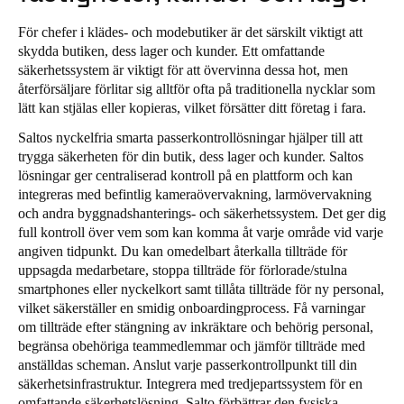
Portugal
För chefer i klädes- och modebutiker är det särskilt viktigt att
Português
skydda butiken, dess lager och kunder. Ett omfattande
säkerhetssystem är viktigt för att övervinna dessa hot, men
Italy
återförsäljare förlitar sig alltför ofta på traditionella nycklar som
lätt kan stjälas eller kopieras, vilket försätter ditt företag i fara.
Italiano
Saltos nyckelfria smarta passerkontrollösningar hjälper till att
Russia
trygga säkerheten för din butik, dess lager och kunder. Saltos
lösningar ger centraliserad kontroll på en plattform och kan
Russian
integreras med befintlig kameraövervakning, larmövervakning
och andra byggnadshanterings- och säkerhetssystem. Det ger dig
Poland
full kontroll över vem som kan komma åt varje område vid varje
Polski
angiven tidpunkt. Du kan omedelbart återkalla tillträde för
uppsagda medarbetare, stoppa tillträde för förlorade/stulna
smartphones eller nyckelkort samt tillåta tillträde för ny personal,
Czech Republic
vilket säkerställer en smidig onboardingprocess. Få varningar
Čeština
om tillträde efter stängning av inkräktare och behörig personal,
begränsa obehöriga teammedlemmar och jämför tillträde med
Denmark
anställdas scheman. Anslut varje passerkontrollpunkt till din
Danskere
English
säkerhetsinfrastruktur. Integrera med tredjepartssystem för en
omfattande säkerhetslösning. Salto förbättrar den fysiska