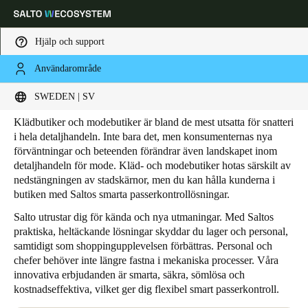
Hjälp och support
Användarområde
HOME
SEGMENT
RETAIL
KLÄD- OCH MODEBUTIKER
Kläd- och modebutiker
Ange plats och språkpreferens
SWEDEN | SV
Klädbutiker och modebutiker är bland de mest utsatta för snatteri
Europe
North America
Caribbean - Lati
Global
i hela detaljhandeln. Inte bara det, men konsumenternas nya
förväntningar och beteenden förändrar även landskapet inom
detaljhandeln för mode. Kläd- och modebutiker hotas särskilt av
Sweden
|
Svenska
nedstängningen av stadskärnor, men du kan hålla kunderna i
butiken med Saltos smarta passerkontrollösningar.
Salto utrustar dig för kända och nya utmaningar. Med Saltos
Germany
praktiska, heltäckande lösningar skyddar du lager och personal,
Deutsch
samtidigt som shoppingupplevelsen förbättras. Personal och
chefer behöver inte längre fastna i mekaniska processer. Våra
Switzerland
innovativa erbjudanden är smarta, säkra, sömlösa och
kostnadseffektiva, vilket ger dig flexibel smart passerkontroll.
Deutsch
Français
Italiano