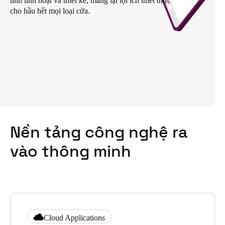
tính linh hoạt và thiết kế, mang lại lợi ích thiết thực
cho hầu hết mọi loại cửa.
Singapore
English
Hong Kong
English
Vietnam
Vietnamese
English
Japan
Nền tảng công nghệ ra
Japanese
vào thông minh
Australia / New Zealand
English
Save new selection as default
Cloud Applications