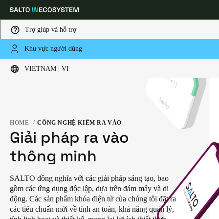
Trợ giúp và hỗ trợ
Khu vực người dùng
Choose your location and language settings
VIETNAM | VI
Europe
North America
Caribbean - Lati
Global
HOME
CÔNG NGHỆ KIỂM RA VÀO
Vietnam
|
Vietnamese
Giải pháp ra vào
thông minh
China
中文
SALTO đồng nghĩa với các giải pháp sáng tạo, bao
gồm các ứng dụng độc lập, dựa trên đám mây và di
Korean
động. Các sản phẩm khóa điện tử của chúng tôi đặt ra
Korean
English
các tiêu chuẩn mới về tính an toàn, khả năng quản lý,