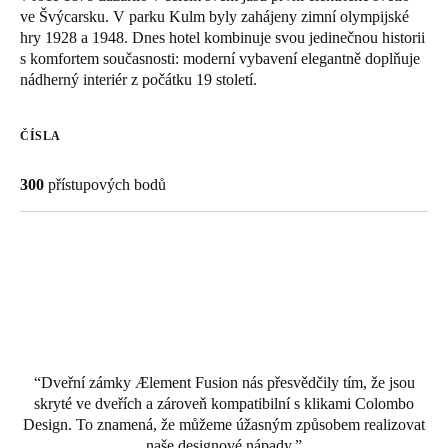
ve Švýcarsku. V parku Kulm byly zahájeny zimní olympijské
United Kingdom
hry 1928 a 1948. Dnes hotel kombinuje svou jedinečnou historii
English
s komfortem současnosti: moderní vybavení elegantně doplňuje
nádherný interiér z počátku 19 století.
Ireland
English
ČÍSLA
France
300
přístupových bodů
Français
Netherlands
Nederlands
English
Belgium
Français
Nederlands
English
Dveřní zámky Ælement Fusion nás přesvědčily tím, že jsou
Spain
skryté ve dveřích a zároveň kompatibilní s klikami Colombo
Español
Design. To znamená, že můžeme úžasným způsobem realizovat
naše designové nápady.