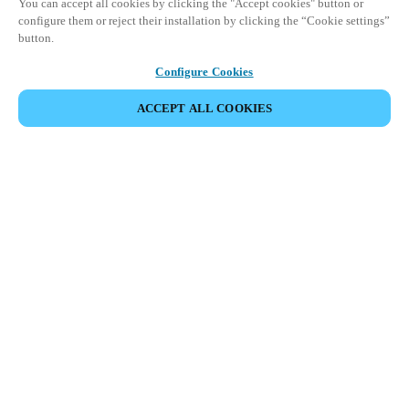
You can accept all cookies by clicking the "Accept cookies" button or
configure them or reject their installation by clicking the “Cookie settings”
button.
Configure Cookies
ACCEPT ALL COOKIES
Partnerská oblast
Právní ujednání
Bezpečnost
Kariéra
Etické kanály
Změnit oblast:
CZECH REPUBLIC
|
CS