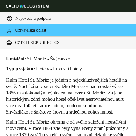
Nápověda a podpora
Uživatelská oblast
HOME
INDUSTRIES
BUSINESS CASES
KULM HOTEL ST. MORITZ
Vyberte svou polohu a nastavení jazyka
Kulm Hotel St. Moritz
CZECH REPUBLIC | CS
Europe
North America
Caribbean - Lati
Global
Umístění:
St. Moritz - Švýcarsko
Typ projektu:
Hotely - Luxusní hotely
Czech Republic
|
čeština
Kulm Hotel St. Moritz je jedním z nejexkluzivnějších hotelů na
světě. Nachází se v srdci Svatého Mořice v nadmořské výšce
1856 m s dokonalým výhledem na jezero St. Moritz. Za jeho
Germany
historickými zdmi mohou hosté očekávat nesrovnatelnou auru
Deutsch
více než 160 let tradice hotelu, moderní komfort na
5hvězdičkové špičkové úrovni a srdečnou pohostinnost.
Switzerland
Kulm Hotel St. Moritz ohromuje od svého založení neustálými
Deutsch
Français
Italiano
inovacemi. V roce 1864 zde byly vynalezeny zimní prázdniny a
v roce 1879 zazářilo v celém svém jasu první elektrické světlo