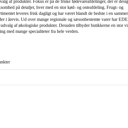
dvalg af produkter. Fokus er på de friske fødevareafdelinger, der er des
somhed på detaljer, hver med en stor kød- og osteafdeling. Frugt- og
Spain
timentet leveres frisk dagligt og har været blandt de bedste i en samme
er i årevis. Ud over mange regionale og sæsonbestemte varer har E
Español
t udvalg af økologiske produkter. Desuden tilbyder butikkerne en stor v
ling med mange specialiteter fra hele verden.
Russia
Russian
Denmark
nkter
Danskere
English
Finland
Finnish
English