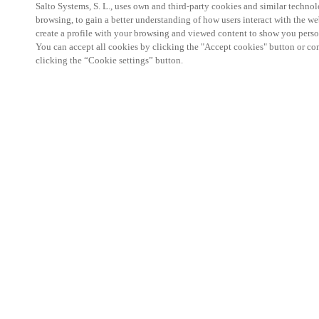
Salto Systems, S. L., uses own and third-party cookies and similar technolo
browsing, to gain a better understanding of how users interact with the we
create a profile with your browsing and viewed content to show you perso
You can accept all cookies by clicking the "Accept cookies" button or conf
clicking the “Cookie settings” button.
Partner Area
Juridisk
Sikkerhed
Karriere
Etiske kanaler
Skift region:
DENMARK
|
DA
EN