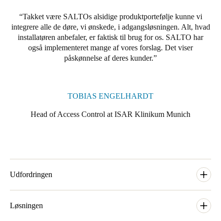
Portugal
Takket være SALTOs alsidige produktportefølje kunne vi
Português
integrere alle de døre, vi ønskede, i adgangsløsningen. Alt, hvad
installatøren anbefaler, er faktisk til brug for os. SALTO har
også implementeret mange af vores forslag. Det viser
Italy
påskønnelse af deres kunder.
Italiano
Russia
TOBIAS ENGELHARDT
Russian
Head of Access Control at ISAR Klinikum Munich
Poland
Polski
Czech Republic
Čeština
Udfordringen
Træt af alt det besvær og de omkostninger, som dets mekaniske
Denmark
og mekatroniske låsesystemer krævede, samt deres begrænsede
Løsningen
Danskere
English
fleksibilitet, begyndte ISAR Klinikum München at undersøge en