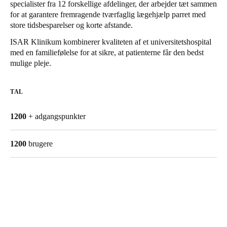
specialister fra 12 forskellige afdelinger, der arbejder tæt sammen
United Kingdom
for at garantere fremragende tværfaglig lægehjælp parret med
English
store tidsbesparelser og korte afstande.
ISAR Klinikum kombinerer kvaliteten af et universitetshospital
Ireland
med en familiefølelse for at sikre, at patienterne får den bedst
English
mulige pleje.
France
TAL
Français
1200
+ adgangspunkter
Netherlands
Nederlands
English
1200
brugere
Belgium
Français
Nederlands
English
Spain
Español