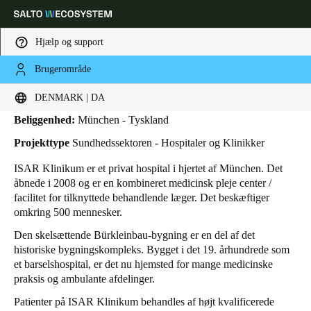
Hjælp og support
Brugerområde
HOME
BRANCHER
BUSINESS CASES
ISAR KLINIKUM
ISAR Klinikum
Vælg dine indstillinger for placering og sprog
DENMARK | DA
Beliggenhed:
München - Tyskland
Europe
North America
Caribbean - Lati
Global
Projekttype
Sundhedssektoren - Hospitaler og Klinikker
ISAR Klinikum er et privat hospital i hjertet af München. Det
Denmark
|
Danskere
åbnede i 2008 og er en kombineret medicinsk pleje center /
facilitet for tilknyttede behandlende læger. Det beskæftiger
omkring 500 mennesker.
Germany
Den skelsættende Bürkleinbau-bygning er en del af det
Deutsch
historiske bygningskompleks. Bygget i det 19. århundrede som
et barselshospital, er det nu hjemsted for mange medicinske
Switzerland
praksis og ambulante afdelinger.
Deutsch
Français
Italiano
Patienter på ISAR Klinikum behandles af højt kvalificerede