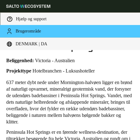
Hjælp og support
Brugerområde
HOME
BRANCHER
BUSINESS CASES
PENINSULA HOT SPRINGS
Vælg dine indstillinger for placering og sprog
Peninsula Hot Springs
DENMARK | DA
Europe
North America
Caribbean - Lati
Global
Beliggenhed:
Victoria - Australien
Projekttype
Hotelbranchen - Luksushoteller
Denmark
|
Danskere
637 meter dybt nede under Mornington-halvøen ligger en brønd
af naturligt opvarmet, mineralrigt geotermisk vand, der forsyner
de udendørs badebassiner i
Peninsula Hot Springs
. Vandet, med
Germany
dets naturlige helbredende og afslappende mineraler, bringes til
Deutsch
overfladen, hvor det fylder en række udendørs badebassiner,
beliggende i naturen mellem halvøens bølgende bakker og
klitter.
Switzerland
Deutsch
Français
Italiano
Peninsula Hot Springs er en førende wellness-destination, der
tiltrækker besøgende fra hele Victoria, Australien og rundt om i