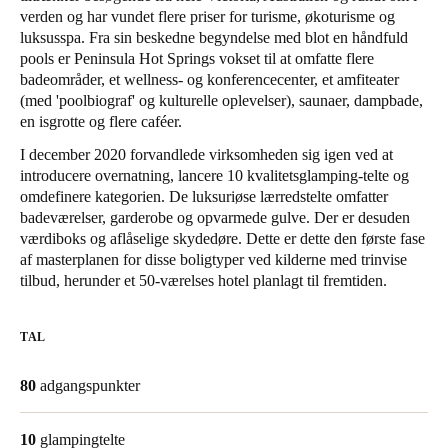
verden og har vundet flere priser for turisme, økoturisme og
United Kingdom
luksusspa. Fra sin beskedne begyndelse med blot en håndfuld
English
pools er Peninsula Hot Springs vokset til at omfatte flere
badeområder, et wellness- og konferencecenter, et amfiteater
Ireland
(med 'poolbiograf' og kulturelle oplevelser), saunaer, dampbade,
en isgrotte og flere caféer.
English
I december 2020 forvandlede virksomheden sig igen ved at
France
introducere overnatning, lancere 10 kvalitetsglamping-telte og
omdefinere kategorien. De luksuriøse lærredstelte omfatter
Français
badeværelser, garderobe og opvarmede gulve. Der er desuden
værdiboks og aflåselige skydedøre. Dette er dette den første fase
Netherlands
af masterplanen for disse boligtyper ved kilderne med trinvise
Nederlands
English
tilbud, herunder et 50-værelses hotel planlagt til fremtiden.
Belgium
TAL
Français
Nederlands
English
80
adgangspunkter
Spain
Español
10
glampingtelte