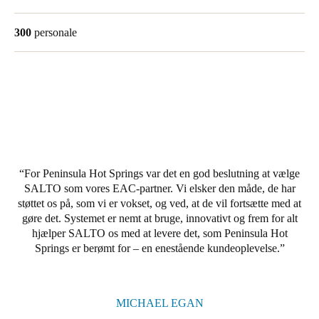
Portugal
300
personale
Português
Italy
Italiano
Russia
Russian
For Peninsula Hot Springs var det en god beslutning at vælge
Poland
SALTO som vores EAC-partner. Vi elsker den måde, de har
Polski
støttet os på, som vi er vokset, og ved, at de vil fortsætte med at
gøre det. Systemet er nemt at bruge, innovativt og frem for alt
Czech Republic
hjælper SALTO os med at levere det, som Peninsula Hot
Springs er berømt for – en enestående kundeoplevelse.
Čeština
Denmark
Danskere
English
MICHAEL EGAN