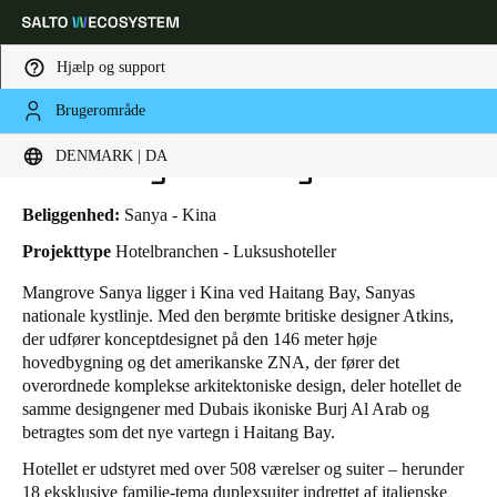
Hjælp og support
Brugerområde
HOME
BRANCHER
BUSINESS CASES
THE MANGROVE SANYA
Vælg dine indstillinger for placering og sprog
The Mangrove Sanya
DENMARK | DA
Europe
North America
Caribbean - Lati
Global
Beliggenhed:
Sanya - Kina
Projekttype
Hotelbranchen - Luksushoteller
Denmark
|
Danskere
Mangrove Sanya ligger i Kina ved Haitang Bay, Sanyas
nationale kystlinje. Med den berømte britiske designer Atkins,
der udfører konceptdesignet på den 146 meter høje
Germany
hovedbygning og det amerikanske ZNA, der fører det
Deutsch
overordnede komplekse arkitektoniske design, deler hotellet de
samme designgener med Dubais ikoniske Burj Al Arab og
betragtes som det nye vartegn i Haitang Bay.
Switzerland
Deutsch
Français
Italiano
Hotellet er udstyret med over 508 værelser og suiter – herunder
18 eksklusive familie-tema duplexsuiter indrettet af italienske