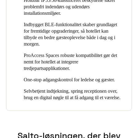
Holdbar IP55/56-klassificeret beskyttelse sikrer
problemfri indendørs og udendørs
Portugal
installationsmiljøer.
Português
Indbygget BLE-funktionalitet skaber grundlaget
Italy
for fremtidige opgraderinger, så hotellet kan
tilbyde en bedre gæsteoplevelse både i dag og i
Italiano
morgen.
Russia
ProAccess Spaces robuste kompatibilitet gør det
Russian
nemt for hotellet at integrere
tredjepartsapplikationer.
Poland
One-stop adgangskontrol for ledelse og gæster.
Polski
Selvbetjent indtjekning, spring receptionen over,
brug en digital nøgle til at få adgang til et værelse.
Czech Republic
Čeština
Denmark
Danskere
English
Salto-løsningen, der blev