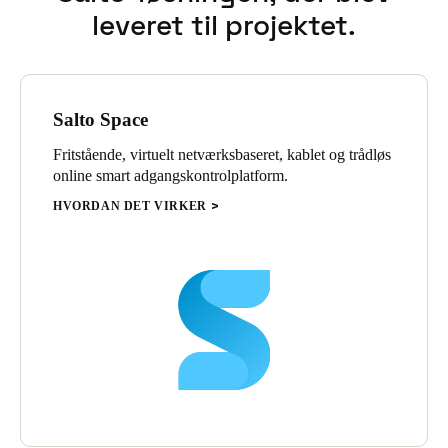
leveret til projektet.
Sweden
Svenska
English
Norway
Salto Space
Norsk
English
Fritstående, virtuelt netværksbaseret, kablet og trådløs
Finland
online smart adgangskontrolplatform.
Finnish
English
HVORDAN DET VIRKER
Gem nyt valg som standard