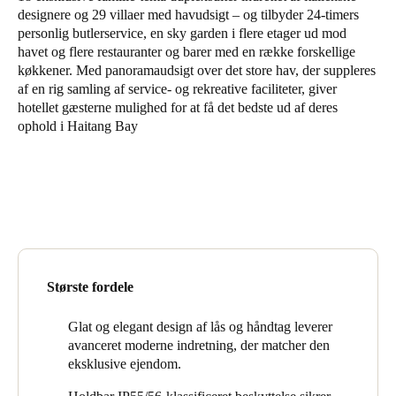
designere og 29 villaer med havudsigt – og tilbyder 24-timers
United Kingdom
personlig butlerservice, en sky garden i flere etager ud mod
English
havet og flere restauranter og barer med en række forskellige
køkkener. Med panoramaudsigt over det store hav, der suppleres
Ireland
af en rig samling af service- og rekreative faciliteter, giver
hotellet gæsterne mulighed for at få det bedste ud af deres
English
ophold i Haitang Bay
France
Français
Netherlands
Nederlands
English
Belgium
Største fordele
Français
Nederlands
English
Glat og elegant design af lås og håndtag leverer
avanceret moderne indretning, der matcher den
Spain
eksklusive ejendom.
Español