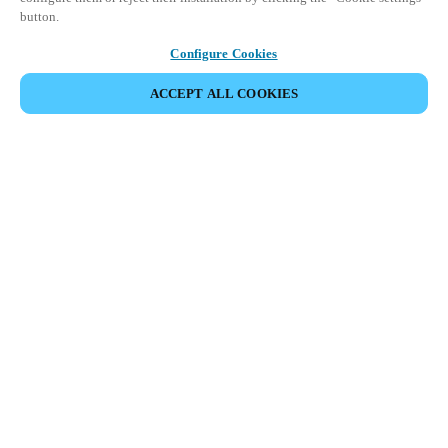
button.
Configure Cookies
ACCEPT ALL COOKIES
Partner Area
Juridisk
Sikkerhed
Karriere
Etiske kanaler
Skift region:
DENMARK
|
DA
EN