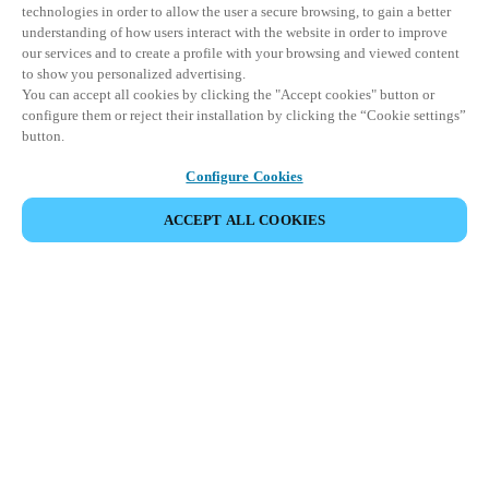
technologies in order to allow the user a secure browsing, to gain a better
understanding of how users interact with the website in order to improve
our services and to create a profile with your browsing and viewed content
to show you personalized advertising.
You can accept all cookies by clicking the "Accept cookies" button or
configure them or reject their installation by clicking the “Cookie settings”
button.
Configure Cookies
ACCEPT ALL COOKIES
HOME
BRANCHER
OFFENTLIGE & INDUSTRIELLE SEKTOR
Nøglefri, intelligent adgang
med sikkerhed døgnet rundt
og effektiv, strømlinet
administration.