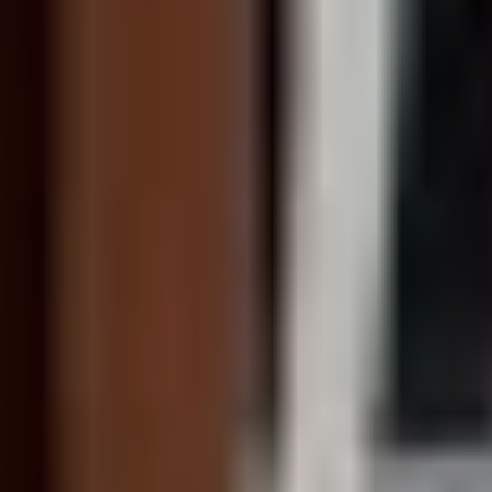
United Kingdom
English
Ireland
English
France
Français
Netherlands
Nederlands
English
Belgium
Français
Nederlands
English
Spain
Español