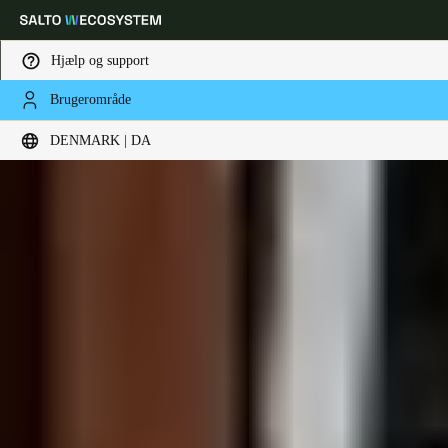
Hjælp og support
Brugerområde
Vælg dine indstillinger for placering og sprog
DENMARK | DA
Europe
North America
Caribbean - Lati
Global
Denmark
|
Danskere
Germany
Deutsch
Switzerland
Deutsch
Français
Italiano