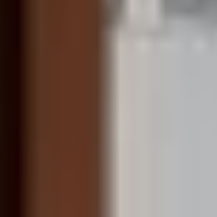
Portugal
Português
Italy
Italiano
Russia
Russian
Poland
Polski
Czech Republic
Čeština
Denmark
Danskere
English