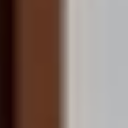
Sweden
Svenska
English
Norway
Norsk
English
Finland
Finnish
English
Gem nyt valg som standard