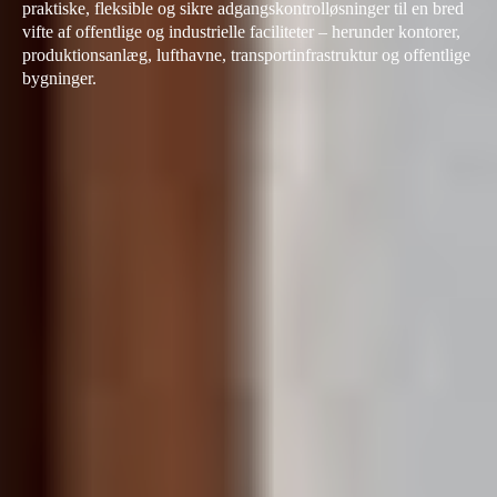
praktiske, fleksible og sikre adgangskontrolløsninger til en bred
vifte af offentlige og industrielle faciliteter – herunder kontorer,
produktionsanlæg, lufthavne, transportinfrastruktur og offentlige
bygninger.