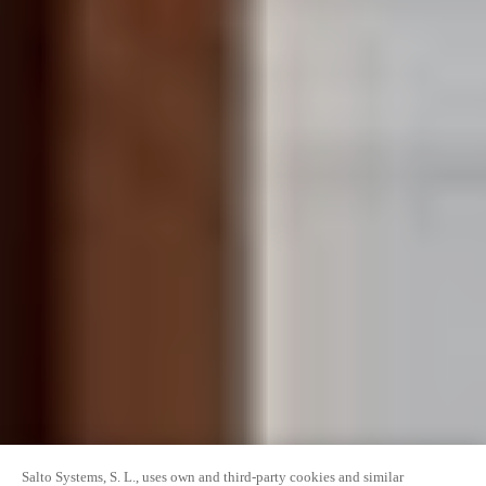
Salto Systems, S. L., uses own and third-party cookies and similar