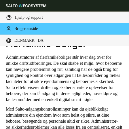
Hjælp og support
Brugerområde
HOME
BRANCHER
RESIDENTIAL
FLERFAMILIE-BOLIGER
Vælg dine indstillinger for placering og sprog
DENMARK | DA
Flerfamilie-boliger
Europe
North America
Caribbean - Lati
Global
Administratorer af flerfamilieboliger står hver dag over for
unikke driftsudfordringer. De skal skabe et miljø, hvor beboerne
kan navigere problemfrit og frit, samtidig har de også brug for
Denmark
|
Danskere
synlighed og kontrol over adgangen til fællesområder og fælles
faciliteter for at sikre ejendommens og beboernes sikkerhed.
Salto effektiviserer driften og skaber smartere oplevelser for
Germany
beboere, der kan få adgang til deres lejligheder, hoveddøre og
fællesområder med en enkelt digital smart nøgle.
Deutsch
Med Salto-adgangskontrolløsninger kan du øjeblikkeligt
Switzerland
administrere din ejendom hvor som helst og sikre, at dine
beboere, besøgende og personale altid er sikre. Administrator-
Deutsch
Français
Italiano
og sikkerhedsproblemer kan alle løses fra en centraliseret, enkelt