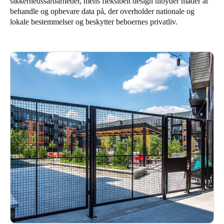
sikkerhedssårbarheder, mens fleksibelt design tilbyder måder at
behandle og opbevare data på, der overholder nationale og
Sweden
lokale bestemmelser og beskytter beboernes privatliv.
Svenska
English
Norway
Norsk
English
Finland
Finnish
English
Gem nyt valg som standard