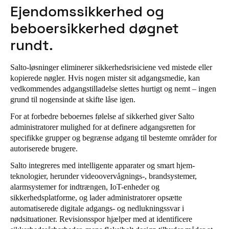
Ejendomssikkerhed og
Portugal
beboersikkerhed døgnet
Português
rundt.
Italy
Italiano
Salto-løsninger eliminerer sikkerhedsrisiciene ved mistede eller
kopierede nøgler. Hvis nogen mister sit adgangsmedie, kan
Russia
vedkommendes adgangstilladelse slettes hurtigt og nemt – ingen
grund til nogensinde at skifte låse igen.
Russian
For at forbedre beboernes følelse af sikkerhed giver Salto
Poland
administratorer mulighed for at definere adgangsretten for
specifikke grupper og begrænse adgang til bestemte områder for
Polski
autoriserede brugere.
Czech Republic
Salto integreres med intelligente apparater og smart hjem-
teknologier, herunder videoovervågnings-, brandsystemer,
Čeština
alarmsystemer for indtrængen, IoT-enheder og
sikkerhedsplatforme, og lader administratorer opsætte
Denmark
automatiserede digitale adgangs- og nedlukningssvar i
Danskere
English
nødsituationer. Revisionsspor hjælper med at identificere