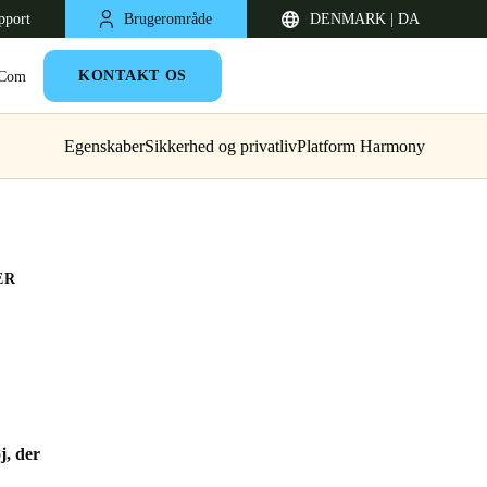
pport
Brugerområde
DENMARK | DA
KONTAKT OS
 Com
Egenskaber
Sikkerhed og privatliv
Platform Harmony
ER
United Kingdom
English
Netherlands
j, der
Nederlands
English