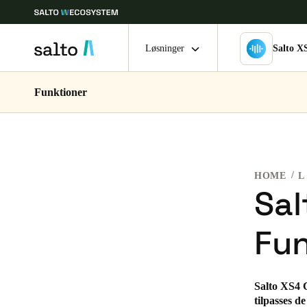
Løsninger
Salto 
Funktioner
Vælg dine indstillinger for placering og sprog
Europe
North America
Caribbean -
Global
HOME
L
Denmark
|
Danskere
Sal
Fun
Germany
Deutsch
Ireland
Salto XS4 C
tilpasses d
English