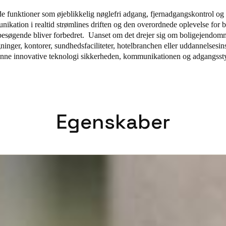
de funktioner som øjeblikkelig nøglefri adgang, fjernadgangskontrol og 
Spain
kation i realtid strømlines driften og den overordnede oplevelse for 
Español
besøgende bliver forbedret. Uanset om det drejer sig om boligejendom
inger, kontorer, sundhedsfaciliteter, hotelbranchen eller uddannelsesins
enne innovative teknologi sikkerheden, kommunikationen og adgangsst
Russia
Russian
Denmark
Danskere
English
Egenskaber
Finland
Finnish
English