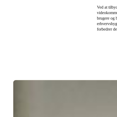
Ved at tilby
Belgium
videokommuni
Français
Nederlands
English
brugere og 
erhvervsbygn
forbedrer d
Italy
Italiano
Czech Republic
Čeština
Norway
Norsk
English
Gem nyt valg som standard