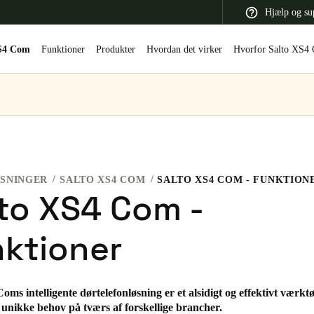
Hjælp og su
XS4 Com
Funktioner
Produkter
Hvordan det virker
Hvorfor Salto XS4
 Latin America
Africa, Middle East, and India
Asia Pacific
 SNINGER
SALTO XS4 COM
SALTO XS4 COM - FUNKTION
to XS4 Com -
ktioner
Switzerland
Deutsch
Français
Italiano
France
oms intelligente dørtelefonløsning er et alsidigt og effektivt værktø
e unikke behov på tværs af forskellige brancher.
Français