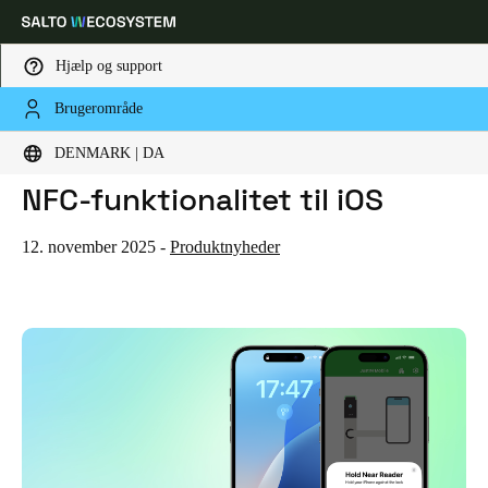
Hjælp og support
Brugerområde
HOME
NYHEDER
SALTO JUSTIN MOBILE UDVIDER NFC-FUNKTIONALITET TIL IOS
Vælg dine indstillinger for placering og sprog
Salto JustIN Mobile udvider
DENMARK | DA
NFC-funktionalitet til iOS
Europe
North America
Caribbean - Lati
Global
12. november 2025
-
Produktnyheder
Denmark
|
Danskere
Germany
Deutsch
Switzerland
Deutsch
Français
Italiano