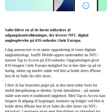
United Kingdom
English
Ireland
Salto bliver en af de første udbydere af
English
adgangskontrolløsninger, der leverer NFC digital
nøgleoplevelse på iOS-enheder i hele Europa.
France
I dag annoncerer vi en større opgradering af vores digitale
Français
nøgleteknologi.
JustIN Mobile-appen
understøtter nu NFC-
baseret Tap to Access på iOS-enheder. Opgraderingen giver
Netherlands
iOS-brugere i hele Europa mulighed for at låse døre op på en
Nederlands
English
hurtig, sikker og intuitiv måde ved blot at holde deres iPhone
hen til en Salto lås eller læser.
Belgium
I flere år har branchen peget på, at den mest enkle form for
Français
Nederlands
English
mobil døroplåsning er direkte, fysisk interaktion – på samme
måde som med et traditionelt nøglekort. Med Tap to Access kan
Spain
brugere få adgang til bygninger, kontorer og boliger ved blot at
Español
holde deres iPhone hen til en Salto lås eller læser via NFC-
teknologi. Løsningen giver øget fleksibilitet og sikkerhed for