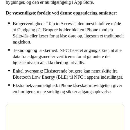
bygninger, og den er nu tilgængelig i
App Store
.
Sweden
De væsentligste fordele ved denne opgradering omfatter:
Svenska
English
Brugervenlighed: “Tap to Access”, den mest intuitive måde
Norway
at få adgang på. Brugere holder blot en iPhone mod en
Salto-lås eller læser for at låse døre op, ligesom et traditionelt
Norsk
English
nøglekort.
Teknologi og sikkerhed: NFC-baseret adgang sikrer, at alle
Finland
data fra adgangsmedier verificeres for at garantere det
Finnish
English
højeste niveau af sikkerhed og privatliv.
Enkel overgang: Eksisterende brugere kan nemt skifte fra
Bluetooth Low Energy (BLE) til NFC i appens indstillinger.
Gem nyt valg som standard
Ekstra bekvemmelighed: iPhone låseskærm-widgetten giver
en hurtigere, mere smidig og sikker adgangsoplevelse.