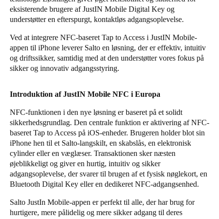
eksisterende brugere af JustIN Mobile Digital Key og
Portugal
understøtter en efterspurgt, kontaktløs adgangsoplevelse.
Português
Ved at integrere NFC-baseret Tap to Access i JustIN Mobile-
appen til iPhone leverer Salto en løsning, der er effektiv, intuitiv
Italy
og driftssikker, samtidig med at den understøtter vores fokus på
Italiano
sikker og innovativ adgangsstyring.
Russia
Introduktion af JustIN Mobile NFC i Europa
Russian
NFC-funktionen i den nye løsning er baseret på et solidt
Poland
sikkerhedsgrundlag. Den centrale funktion er aktivering af NFC-
baseret Tap to Access på iOS-enheder. Brugeren holder blot sin
Polski
iPhone hen til et Salto-langskilt, en skabslås, en elektronisk
cylinder eller en væglæser. Transaktionen sker næsten
Czech Republic
øjeblikkeligt og giver en hurtig, intuitiv og sikker
Čeština
adgangsoplevelse, der svarer til brugen af et fysisk nøglekort, en
Bluetooth Digital Key eller en dedikeret NFC-adgangsenhed.
Denmark
Salto JustIn Mobile-appen er perfekt til alle, der har brug for
Danskere
English
hurtigere, mere pålidelig og mere sikker adgang til deres