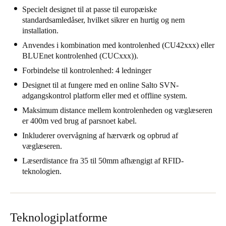
Specielt designet til at passe til europæiske
Portugal
standardsamledåser, hvilket sikrer en hurtig og nem
Português
installation.
Anvendes i kombination med kontrolenhed (CU42xxx) eller
Italy
BLUEnet kontrolenhed (CUCxxx)).
Italiano
Forbindelse til kontrolenhed: 4 ledninger
Designet til at fungere med en online Salto SVN-
Russia
adgangskontrol platform eller med et offline system.
Russian
Maksimum distance mellem kontrolenheden og væglæseren
er 400m ved brug af parsnoet kabel.
Poland
Inkluderer overvågning af hærværk og opbrud af
Polski
væglæseren.
Læserdistance fra 35 til 50mm afhængigt af RFID-
Czech Republic
teknologien.
Čeština
Denmark
Danskere
English
Teknologiplatforme