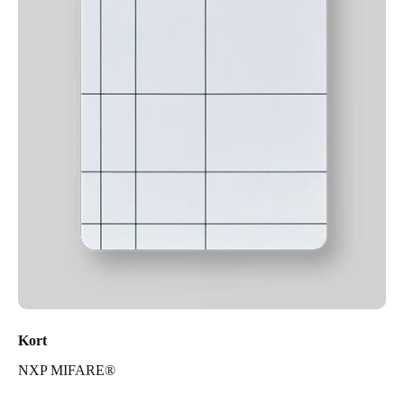
Kort
NXP MIFARE®