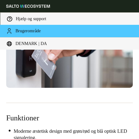
Hjælp og support
Brugerområde
Vælg dine indstillinger for placering og sprog
DENMARK | DA
Europe
North America
Caribbean - Lati
Global
Denmark
|
Danskere
Germany
Deutsch
Funktioner
Switzerland
Deutsch
Français
Italiano
Moderne æstetisk design med grøn/rød og blå optisk LED
signalering.