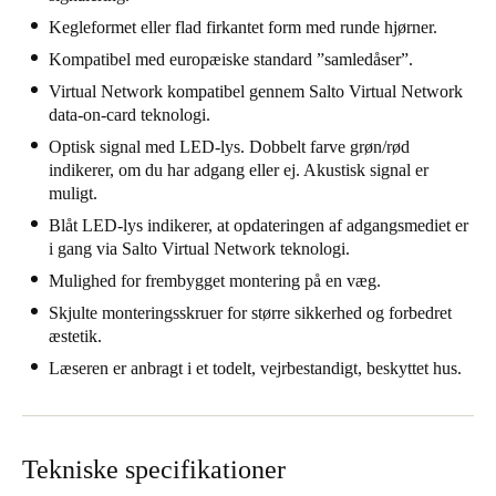
United Kingdom
Kegleformet eller flad firkantet form med runde hjørner.
English
Kompatibel med europæiske standard ”samledåser”.
Virtual Network kompatibel gennem Salto Virtual Network
Ireland
data-on-card teknologi.
English
Optisk signal med LED-lys. Dobbelt farve grøn/rød
indikerer, om du har adgang eller ej. Akustisk signal er
France
muligt.
Français
Blåt LED-lys indikerer, at opdateringen af adgangsmediet er
i gang via Salto Virtual Network teknologi.
Netherlands
Mulighed for frembygget montering på en væg.
Nederlands
English
Skjulte monteringsskruer for større sikkerhed og forbedret
æstetik.
Belgium
Læseren er anbragt i et todelt, vejrbestandigt, beskyttet hus.
Français
Nederlands
English
Spain
Tekniske specifikationer
Español