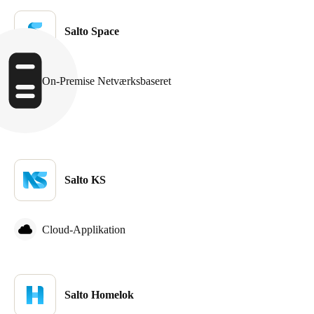
Sweden
Salto Space
Svenska
English
Norway
On-Premise Netværksbaseret
Norsk
English
Finland
Finnish
English
Salto KS
Gem nyt valg som standard
Cloud-Applikation
Salto Homelok