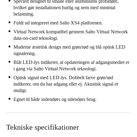
Specielt designet til smalle eller aluminiums profildøre,
United Kingdom
hvilket gør installationen hurtig og nem med minimal
belastning.
English
Fuldt ud integreret med Salto XS4 platformen.
Ireland
Virtual Network kompatibel gennem Salto Virtual Network
English
data-on-card teknologi.
Moderne æstetisk design med grøn/rød og blå optisk LED
France
signalering.
Français
Blåt LED-lys indikerer, at opdateringen af adgangsmediet er
i gang via Salto Virtual Network teknologi.
Netherlands
Optisk signal med LED-lys. Dobbelt farve grøn/rød
Nederlands
English
indikerer, om du har adgang eller ej. Akustisk signal er
muligt.
Belgium
Egnet til både indendørs og udendørs brug.
Français
Nederlands
English
Spain
Tekniske specifikationer
Español