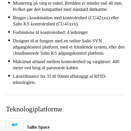
Montering på væg er enkel. Bredden er mindre end 40 mm,
Portugal
hvilket gør den kompatibel med standard dørkarme.
Português
Bruges i kombination med kontrolenhed (CU42xxx) eller
Salto KS kontrolenhed (CU41xxx).
Italy
Forbindelse til kontrolenhed: 4 ledninger
Italiano
Designet til at fungere med en online Salto SVN
adgangskontrol platform, med et fritstående system, eller den
Russia
cloudbaserede Salto KS adgangskontrol platform.
Russian
Maksimal afstand mellem kontrolenhed og væglæser: 400
meter ved brug af parsnoede kabler.
Poland
Læserdistance fra 35 til 50mm afhængigt af RFID-
Polski
teknologien.
Czech Republic
Čeština
Teknologiplatforme
Denmark
Danskere
English
Salto Space