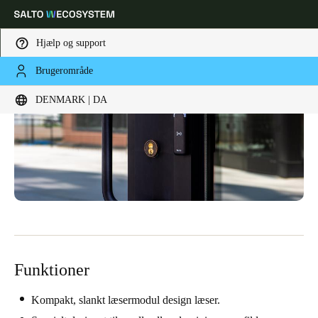
Hjælp og support
Brugerområde
Vælg dine indstillinger for placering og sprog
DENMARK | DA
Europe
North America
Caribbean - Lati
Global
Denmark
|
Danskere
Germany
Deutsch
Funktioner
Switzerland
Deutsch
Français
Italiano
Kompakt, slankt læsermodul design læser.