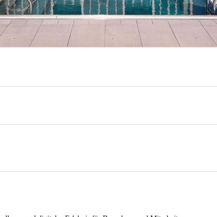
e Ælement Fusion von Salto an den Türen der Gästezimmer, das die eleg
 ist ein elektronisches Schloss mit extrem kleinem Leser, der von einem
nimalistisches Design bietet. Æ lement Fusion ist mit RFID- und BLE-
s in mobile Anwendungen wie JustIN Mobile von Salto Systems integrie
Original Beschlägen von Salto ausgestattet, die den Bewohnern, Anges
de ermöglichen.
walten die Anlage mit der Salto Space Software über das Salto Virtua
zerbezogenen Zugriffsinformationen in den Anmeldedaten eines Benutze