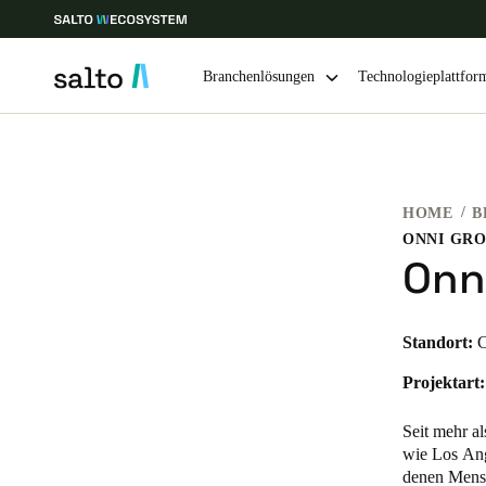
Branchenlösungen
Technologieplattfor
Wählen Sie Ihren Standort und Ihre Sprache
HOME
B
Europe
North America
Caribbean -
Global
ONNI GR
Onn
Switzerland
|
Deutsch
Standort:
C
Germany
Projektart:
Deutsch
Seit mehr a
Ireland
wie Los Ang
denen Mensc
English