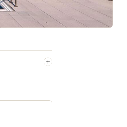
ante Einrichtung des Hauses
 interaktiven Lichtring
Technologien (Bluetooth)
ren lassen. Andere Türen des
tellten und Gästen nahtlosen
l Network (Salto SVN). Mit
rs gespeichert, sodass es