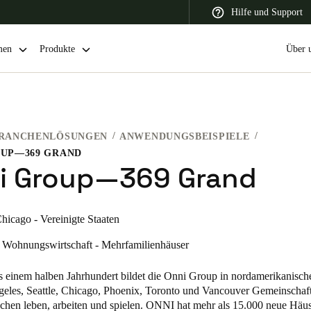
Hilfe und Support
men
Produkte
Über 
RANCHENLÖSUNGEN
ANWENDUNGSBEISPIELE
 Latin America
Africa, Middle East, and India
Asia Pacific
OUP—369 GRAND
i Group—369 Grand
hicago - Vereinigte Staaten
Switzerland
Wohnungswirtschaft - Mehrfamilienhäuser
Deutsch
Français
Italiano
ls einem halben Jahrhundert bildet die Onni Group in nordamerikanisch
France
eles, Seattle, Chicago, Phoenix, Toronto und Vancouver Gemeinschaft
hen leben, arbeiten und spielen. ONNI hat mehr als 15.000 neue Häus
Français