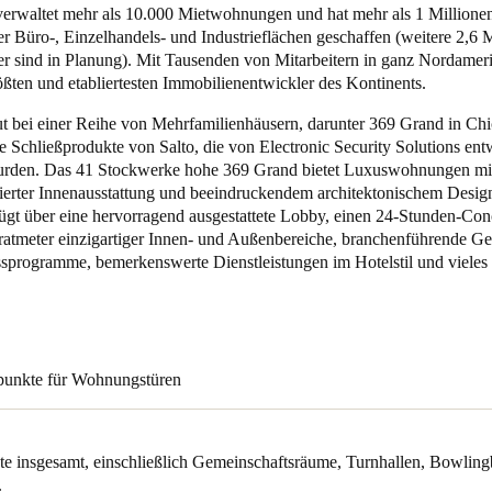
 verwaltet mehr als 10.000 Mietwohnungen und hat mehr als 1 Millione
r Büro-, Einzelhandels- und Industrieflächen geschaffen (weitere 2,6 
Spain
r sind in Planung). Mit Tausenden von Mitarbeitern in ganz Nordameri
Español
ößten und etabliertesten Immobilienentwickler des Kontinents.
ut bei einer Reihe von Mehrfamilienhäusern, darunter 369 Grand in Chi
Russia
e Schließprodukte von Salto, die von Electronic Security Solutions ent
Russian
 wurden. Das 41 Stockwerke hohe 369 Grand bietet Luxuswohnungen mi
inierter Innenausstattung und beeindruckendem architektonischem Desig
Denmark
ügt über eine hervorragend ausgestattete Lobby, einen 24-Stunden-Con
atmeter einzigartiger Innen- und Außenbereiche, branchenführende Ge
Danskere
English
sprogramme, bemerkenswerte Dienstleistungen im Hotelstil und vieles
Finland
Finnish
English
spunkte für Wohnungstüren
kte insgesamt, einschließlich Gemeinschaftsräume, Turnhallen, Bowlin
.