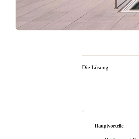
Die Lösung
ESS installierte das elegant
ergänzt. Das Æ lement Fusion
akzentuiert wird, und ein mi
kompatibel, die sich nahtlo
369 Grand sind mit den XS4 
Zutritt zum gesamten Gebäu
Hauptvorteile
Die Mitarbeiter von Onni ver
Salto SVN werden alle benut