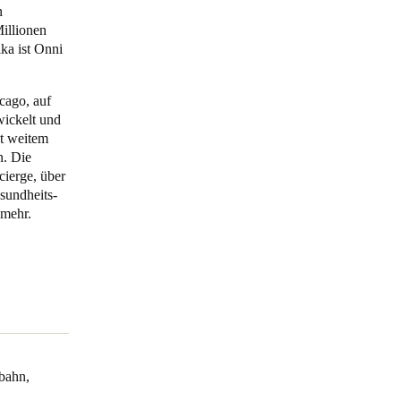
n
Millionen
Portugal
ka ist Onni
Português
cago, auf
Poland
wickelt und
Polski
t weitem
n. Die
Sweden
cierge, über
sundheits-
Svenska
English
 mehr.
gbahn,