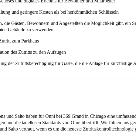
selloses und digitales Erlebnis für Bewohner und Mitarbeiter
inzelne oder mehrere Anmeldedaten zu aktualisieren und gleichzeitig nü
plikation JustIN Mobile können die Bewohner bequem mit ihren mobilen
ltung und geringere Kosten als bei herkömmlichen Schlüsseln
ihre Wohnungen zugreifen.
n, die Gästen, Bewohnern und Angestellten die Möglichkeit gibt, ein 
e Aufzugsanwendung von Braxos integriert, die es den Nutzern ermöglicht
amten Gebäude zu verwenden
 Aufzüge des Gebäudes zu verwenden. Ein weiterer spezieller Wunsch wa
ng, was ESS durch die Entwicklung spezieller Aufkleber, die in den A
Zutritt zum Parkhaus
leichtern, erreicht hat. ESS fügte auch eine persönliche Note hinzu, in
Marke der Immobilie aufgreifen.
gration des Zutritts zu den Aufzügen
ng der Zutrittsberechtigung für Gäste, die die Anlage für kurzfristige 
ons und Salto haben für Onni bei 369 Grand in Chicago eine umfassende 
en und die tadellosen Standards von Onni übertrifft. Wir fühlen uns ge
nd Salto vertraut, wenn es um die neueste Zutrittskontrolltechnologie 