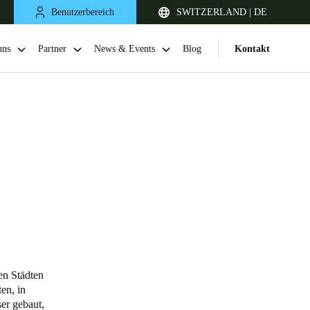
Benutzerbereich
SWITZERLAND | DE
uns
Partner
News & Events
Blog
Kontakt
United Kingdom
English
en Städten
Netherlands
en, in
er gebaut,
Nederlands
English