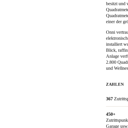
besitzt und
Quadratmete
Belgium
Quadratmete
Français
Nederlands
English
einer der gr
Onni vertra
Italy
elektronisch
Italiano
installiert
Blick, raff
Czech Republic
Anlage verf
2.800 Quadr
Čeština
und Wellnes
Norway
Norsk
English
ZAHLEN
367
Zutritt
Auswahl als Standard speichern
450+
Zutrittspun
Garage usw