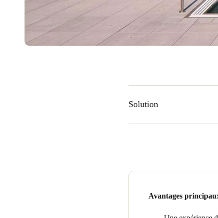
Solution
ESS a installé l’élégante so
de l’établissement.
Ælement F
interactif qui s’illumine lors
est compatible avec les tech
Mobile de SALTO Systems. Le
accès transparent aux résident
Avantages principau
Les employés d’Onni gèrent l
SVN, toutes les informations d
Une expérience dig