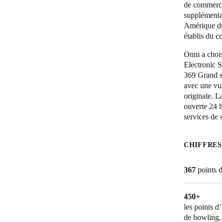
de commerces
supplémenta
Belgium
Amérique du
Français
Nederlands
English
établis du c
Onni a chois
Italy
Electronic S
Italiano
369 Grand s
avec une vue
Czech Republic
originale. 
ouverte 24 h
Čeština
services de 
Norway
Norsk
English
CHIFFRES
367
points 
Enregistrer la nouvelle sélection comme choix par défaut
450+
les points d
de bowling, 