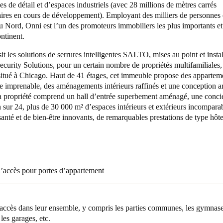
 de détail et d’espaces industriels (avec 28 millions de mètres carrés
ires en cours de développement). Employant des milliers de personnes
Spain
 Nord, Onni est l’un des promoteurs immobiliers les plus importants et
Español
ontinent.
it les solutions de serrures intelligentes SALTO, mises au point et insta
Russia
ecurity Solutions, pour un certain nombre de propriétés multifamiliales,
Russian
itué à Chicago. Haut de 41 étages, cet immeuble propose des appartem
 imprenable, des aménagements intérieurs raffinés et une conception ar
Denmark
La propriété comprend un hall d’entrée superbement aménagé, une conci
 sur 24, plus de 30 000 m² d’espaces intérieurs et extérieurs incomparab
Danskere
English
santé et de bien-être innovants, de remarquables prestations de type hôtel
Finland
Finnish
English
d’accès pour portes d’appartement
’accès dans leur ensemble, y compris les parties communes, les gymnases
les garages, etc.