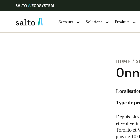
Secteurs
Solutions
Produits
Sélectionnez vos paramètres de localisation et de langue
HOME
S
Europe
North America
Caribbean -
Global
Onn
Switzerland
|
Français
Localisatio
Type de pro
Germany
Deutsch
Depuis plus 
et se divert
Ireland
Toronto et 
plus de 10 0
English