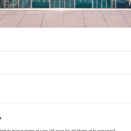
lution SALTO Ælement Fusion sur les portes des chambres d’hôtes, agrém
usion est une serrure électronique dotée d’un lecteur profilé rehaussé
que les identifiants d’accès sont présentés, ce qui lui confère un design m
nologies RFID et BLE (Bluetooth) qui s’intègrent parfaitement aux appli
s autres portes du 369 Grand sont équipées des serrures XS4 Origin
s, employés et invités de la propriété.
x
a propriété avec le logiciel SALTO Space via le réseau virtuel SALTO
’accès liées à l’usager sont stockées sur son identifiant, ce qui simplif
itale transparente et sans clé pour les résidents et le personnel.