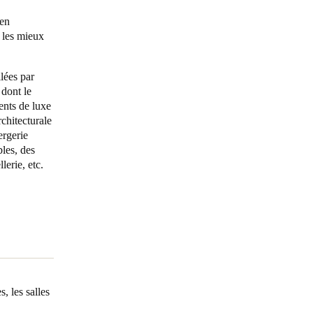
 en
Portugal
 les mieux
Português
llées par
Poland
 dont le
Polski
ents de luxe
chitecturale
Sweden
ergerie
les, des
Svenska
English
lerie, etc.
, les salles