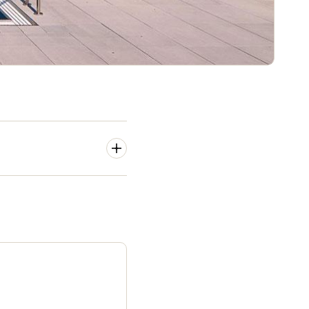
entant ainsi le décor raffiné
 d’un anneau lumineux
inimaliste.
Ælement Fusion
cations mobiles, dont JustIN
al de SALTO qui offrent un
 (Salto SVN). Avec le Salto
ie grandement la mise à jour