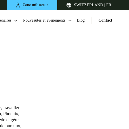
Zone utilisateur
SWITZERLAND | FR
enaires
Nouveautés et événements
Blog
Contact
United Kingdom
English
 travailler
o, Phoenix,
Netherlands
de et gère
 de bureaux,
Nederlands
English