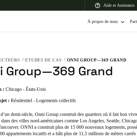
Aide et Assistance
À propos de nous
Part
ECTEURS
ETUDES DE CAS
ONNI GROUP—369 GRAND
 Latin America
Africa, Middle East, and India
Asia Pacific
i Group—369 Grand
n :
Chicago - États-Unis
jet :
Résidentiel - Logements collectifs
Switzerland
Deutsch
Français
Italiano
d’un demi-siècle, Onni Group construit des quartiers où il fait bon vivre,
ir dans des villes nord-américaines comme Los Angeles, Seattle, Chicag
France
Vancouver. ONNI a construit plus de 15 000 nouveaux logements, possè
00 appartements locatifs et a bâti plus de 11,5 millions de mètres carrés
Français