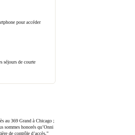
nt aisément recourir à leurs
n JustIN Mobile de SALTO.
si de leur téléphone portable
martphone pour accéder
tait à intégrer l’accès au
 voitures et facilitent
ons personnalisés pour Onni
es séjours de courte
cès au 369 Grand à Chicago ;
 Nous sommes honorés qu’Onni
ière de contrôle d’accès.