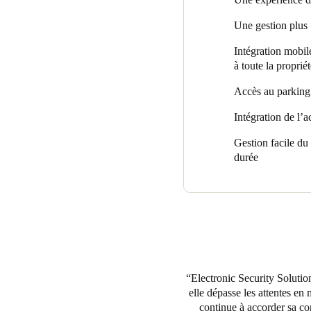
d’un ou de plusieurs identifia
appareils mobiles pour accéd
Une gestion plus f
La solution d’accès est intégr
Intégration mobil
comme identifiant lorsqu’ils u
à toute la propriét
garage dans la solution, ce qu
l’accès aux entrées et sortie
Accès au parking e
afin d’intégrer la marque de l
Intégration de l’a
Gestion facile du 
durée
Electronic Security Soluti
elle dépasse les attentes e
continue à accorder sa co