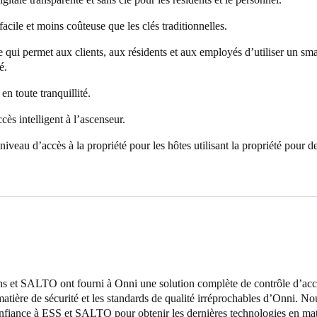
nts tout en obtenant des données utiles sur l’usager. Les résidents peuve
er aux parties communes et à leurs appartements grâce à l’applicatio
acile et moins coûteuse que les clés traditionnelles.
ée à l’application pour ascenseurs de Braxos ; les usagers se servent ain
e qui permet aux clients, aux résidents et aux employés d’utiliser un s
tilisent les ascenseurs de la propriété. Une autre demande spéciale consis
é.
’ESS a réalisé en créant des autocollants spécialisés qui s’accrochent aux
s. ESS a également ajouté une touche personnelle en créant des médaill
n toute tranquillité.
a propriété.
ccès intelligent à l’ascenseur.
niveau d’accès à la propriété pour les hôtes utilisant la propriété pour d
ons et SALTO ont fourni à Onni une solution complète de contrôle d’ac
n matière de sécurité et les standards de qualité irréprochables d’Onni.
nfiance à ESS et SALTO pour obtenir les dernières technologies en mat