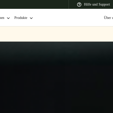
Hilfe und Support
men
Produkte
Über 
 Latin America
Africa, Middle East, and India
Asia Pacific
Switzerland
Deutsch
Français
Italiano
France
Français