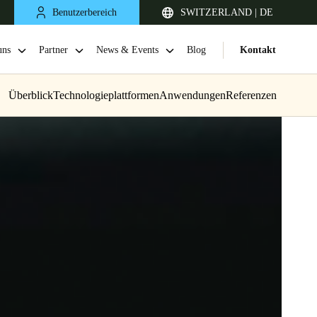
Benutzerbereich
SWITZERLAND | DE
uns
Partner
News & Events
Blog
Kontakt
Überblick
Technologieplattformen
Anwendungen
Referenzen
United Kingdom
English
Netherlands
Nederlands
English