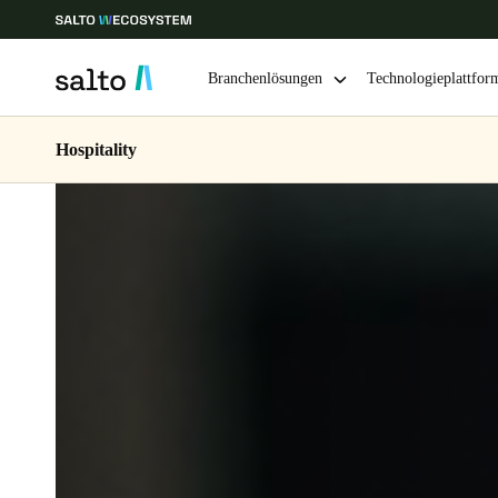
Branchenlösungen
Technologieplattfor
Hospitality
Wählen Sie Ihren Standort und Ihre Sprache
Europe
North America
Caribbean -
Global
Switzerland
|
Deutsch
Germany
Deutsch
Ireland
English