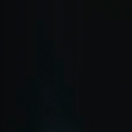
Spain
Español
Russia
Russian
Denmark
Danskere
English
Finland
Finnish
English