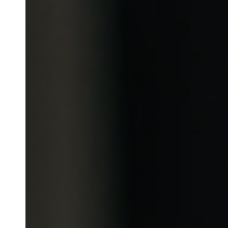
Belgium
Français
Nederlands
English
Italy
Italiano
Czech Republic
Čeština
Norway
Norsk
English
Auswahl als Standard speichern