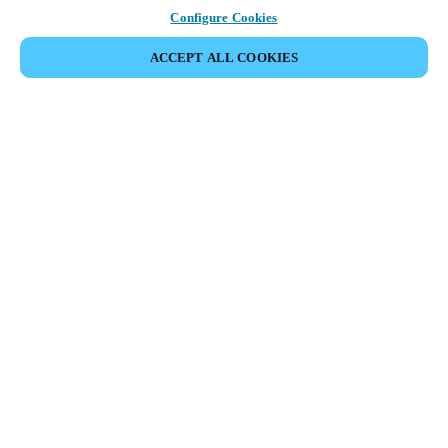
Configure Cookies
ACCEPT ALL COOKIES
Partner Area
Rechtliche Hinweise
Sicherheit
Karriere
Download Teamviewer Client
Ethik-Kanäle
Region und Sprache ändern:
SWITZERLAND
|
IT
FR
DE