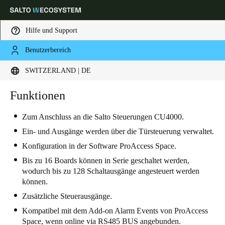
Hilfe und Support
Benutzerbereich
Wählen Sie Ihren Standort und Ihre Sprache
SWITZERLAND | DE
Europe
North America
Caribbean - Lati
Funktionen
Global
Zum Anschluss an die Salto Steuerungen CU4000.
Switzerland
|
Deutsch
Ein- und Ausgänge werden über die Türsteuerung verwaltet.
Konfiguration in der Software ProAccess Space.
Germany
Bis zu 16 Boards können in Serie geschaltet werden,
wodurch bis zu 128 Schaltausgänge angesteuert werden
Deutsch
können.
Zusätzliche Steuerausgänge.
Switzerland
Kompatibel mit dem Add-on Alarm Events von ProAccess
Deutsch
Français
Italiano
Space, wenn online via RS485 BUS angebunden.