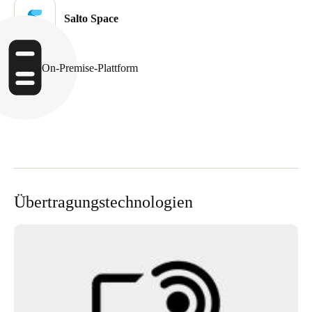
Portugal
Salto Space
Português
On-Premise-Plattform
Italy
Italiano
Russia
Russian
Poland
Polski
Übertragungstechnologien
Czech Republic
Čeština
Denmark
Danskere
English