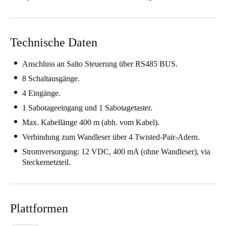
United Kingdom
English
Technische Daten
Ireland
English
Anschluss an Salto Steuerung über RS485 BUS.
8 Schaltausgänge.
France
4 Eingänge.
Français
1 Sabotageeingang und 1 Sabotagetaster.
Max. Kabellänge 400 m (abh. vom Kabel).
Netherlands
Verbindung zum Wandleser über 4 Twisted-Pair-Adern.
Nederlands
English
Stromversorgung: 12 VDC, 400 mA (ohne Wandleser), via
Belgium
Steckernetzteil.
Français
Nederlands
English
Spain
Plattformen
Español