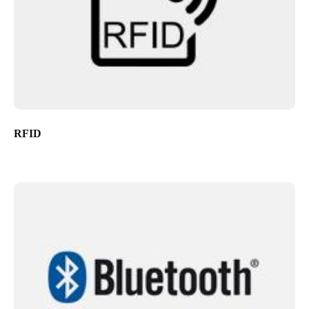
Sweden
Svenska
English
Norway
Norsk
English
Finland
RFID
Finnish
English
Auswahl als Standard speichern